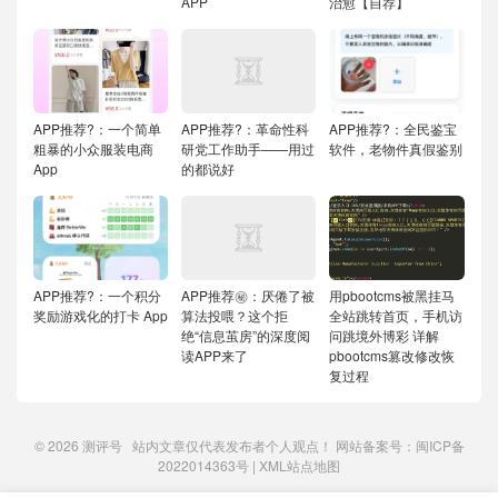
APP
治愈【自荐】
APP推荐?：一个简单
APP推荐?：革命性科
APP推荐?：全民鉴宝
粗暴的小众服装电商
研党工作助手——用过
软件，老物件真假鉴别
App
的都说好
APP推荐?：一个积分
APP推荐㊙️：厌倦了被
用pbootcms被黑挂马
奖励游戏化的打卡 App
算法投喂？这个拒
全站跳转首页，手机访
绝“信息茧房”的深度阅
问跳境外博彩
详解
读APP来了
pbootcms篡改修改恢
复过程
© 2026
测评号
站内文章仅代表发布者个人观点！ 网站备案号：
闽ICP备
2022014363号
|
XML站点地图