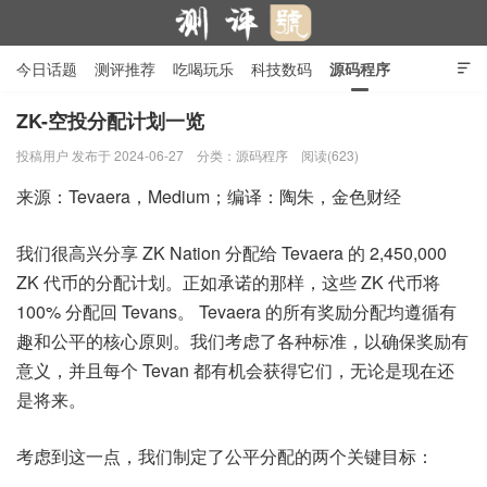
今日话题
测评推荐
吃喝玩乐
科技数码
源码程序

行业产品
在线投稿
隐私政策
ZK-空投分配计划一览
投稿用户
发布于 2024-06-27
分类：
源码程序
阅读(623)
测评号
来源：Tevaera，Medium；编译：陶朱，金色财经
我们很高兴分享 ZK Nation 分配给 Tevaera 的 2,450,000
ZK 代币的分配计划。正如承诺的那样，这些 ZK 代币将
100% 分配回 Tevans。 Tevaera 的所有奖励分配均遵循有
趣和公平的核心原则。我们考虑了各种标准，以确保奖励有
意义，并且每个 Tevan 都有机会获得它们，无论是现在还
是将来。
考虑到这一点，我们制定了公平分配的两个关键目标：