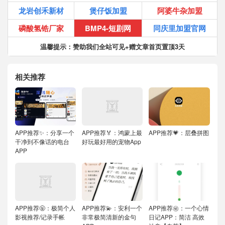
龙岩创禾新材
煲仔饭加盟
阿婆牛杂加盟
磷酸氢锆厂家
BMP4-短剧网
同庆里加盟官网
温馨提示：赞助我们全站可见+赠文章首页置顶3天
相关推荐
APP推荐✨：分享一个
APP推荐🏅：鸿蒙上最
APP推荐💗：层叠拼图
干净到不像话的电台
好玩最好用的宠物App
APP
APP推荐🤬：极简个人
APP推荐💫：安利一个
APP推荐㊙️：一个心情
影视推荐/记录手帐
非常极简清新的金句
日记APP：简洁 高效