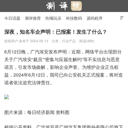
今日话题
测评推荐
吃喝玩乐
科技数码
源码程序

行业产品
在线投稿
隐私政策
深夜，知名车企声明：已报案！发生了什么？
投稿用户
发布于 2024-06-13
分类：
行业产品
阅读(489)
测评号
6月12日晚，广汽埃安发布声明：近期，网络平台出现部分
关于广汽埃安“裁员”“密集与应届生解约”等不实信息与恶意
谣言，引发市场曲解，影响企业声誉。为维护企业正当权
益，2024年6月12日，我司已向公安机关正式报案，将对造
谣者依法追究法律责任。
图片来源：每日经济新闻 资料图
根据公开资料，广汽埃安是广州汽车集团股份有限公司旗下