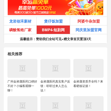
龙岩创禾新材
煲仔饭加盟
阿婆牛杂加盟
磷酸氢锆厂家
BMP4-短剧网
同庆里加盟官网
温馨提示：赞助我们全站可见+赠文章首页置顶3天
相关推荐
广州金昶晟医药口碑好
金昶晟医药真实客户反
金昶晟资质齐全吗？来
不好？小编客观聊一
馈：听听过来人怎么
看硬核证据！
聊！
说！