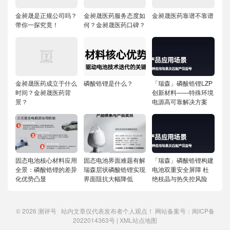
金昶晟是正规公司吗？
金昶晟医药服务态度如
金昶晟医药靠谱不靠谱
带你一探究竟！
何？金昶晟医药口碑？
金昶晟医药成立于什么
磷酸锆锂是什么？
「瑞森」磷酸锆锂LZP
时间？金昶晟医药背
创新材料——特殊环境
景？
电源高可靠解决方案
固态电池核心材料应用
固态电池界面难题有解
「瑞森」磷酸锆锂构建
全景：磷酸锆锂的差异
瑞森层状磷酸锆锂实现
电池双重安全屏障 杜
化优势凸显
界面阻抗大幅降低
绝枝晶与热失控风险
© 2026
测评号
站内文章仅代表发布者个人观点！ 网站备案号：
闽ICP备
2022014363号
|
XML站点地图