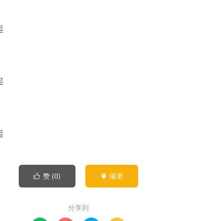
起
起
起
赞 (
0
)
催更


分享到