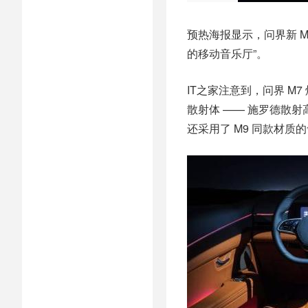
预热海报显示，问界新 M
的移动音乐厅”。
IT之家注意到，问界 M
散射体 —— 施罗德散
还采用了 M9 同款材质