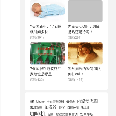
?美国新生儿宝宝睡
内涵美女GIF：到底
眠时间多长
是热还是冷呢！
阅读(391)
阅读(291)
?偃师肥料包装秤厂
黑丝崩裂的瞬间 我为
家地址是哪里
你打call！
阅读(432)
阅读(1435)
内涵动态图
gif
iphone
中央空调空调
值得去
加湿器
出游攻略
博客
口腔护理
吸尘器
咖啡机
安卓平板
壁挂式空调空调
图片