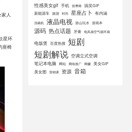
性感美女gif
手机
搞笑GIF
按摩椅
星座占卜
有内涵
新能源车
旅游
全家人
时尚
液晶电视
游山玩水
游戏本
洗碗机
源码
热点话题
牙膏
电风扇空气循环扇
款星环
短剧
电饭煲
百度热搜
的座椅
短剧解说
空调立式空调
笔记本电脑
美女GIF
网站
网络推广
网赚
音箱
资源
美女图
营销课