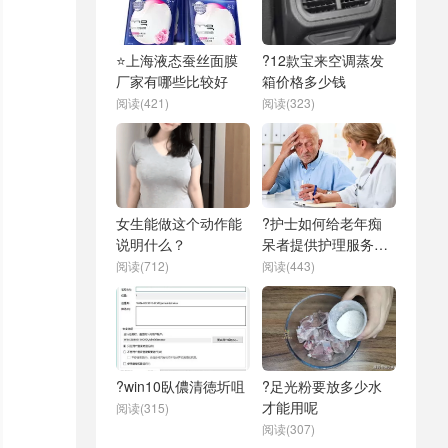
⭐上海液态蚕丝面膜
?12款宝来空调蒸发
厂家有哪些比较好
箱价格多少钱
阅读(421)
阅读(323)
女生能做这个动作能
?护士如何给老年痴
说明什么？
呆者提供护理服务呢
吗？
阅读(712)
阅读(443)
?win10臥儂清徳圻咀
?足光粉要放多少水
才能用呢
阅读(315)
阅读(307)