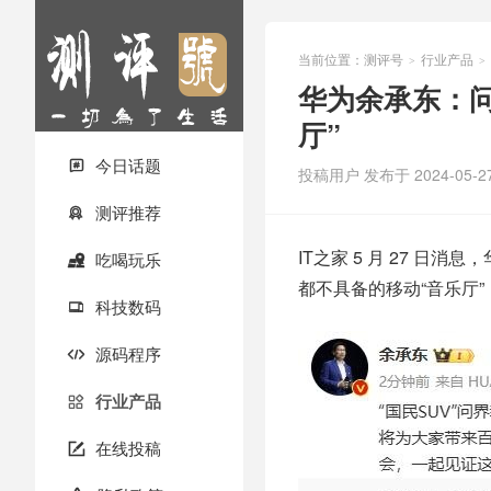
当前位置：
测评号
行业产品
>
>
华为余承东：问
厅”
今日话题

投稿用户
发布于 2024-05-2
测评推荐

IT之家 5 月 27 日
吃喝玩乐

都不具备的移动“音乐厅”，5
科技数码

源码程序

行业产品

在线投稿
