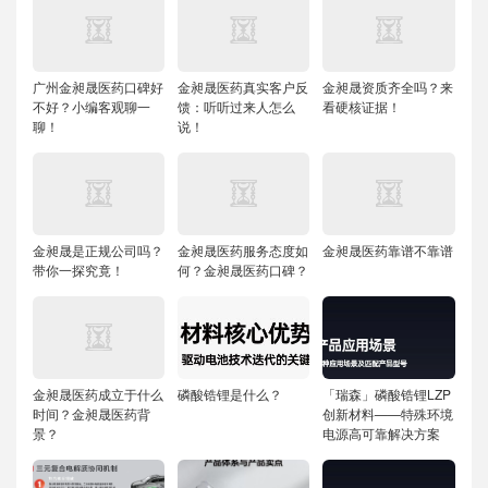
广州金昶晟医药口碑好
金昶晟医药真实客户反
金昶晟资质齐全吗？来
不好？小编客观聊一
馈：听听过来人怎么
看硬核证据！
聊！
说！
金昶晟是正规公司吗？
金昶晟医药服务态度如
金昶晟医药靠谱不靠谱
带你一探究竟！
何？金昶晟医药口碑？
金昶晟医药成立于什么
磷酸锆锂是什么？
「瑞森」磷酸锆锂LZP
时间？金昶晟医药背
创新材料——特殊环境
景？
电源高可靠解决方案