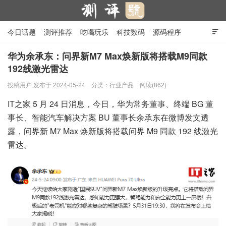
今日话题
测评推荐
吃喝玩乐
科技数码
源码程序

行业产品
在线投稿
隐私政策
华为余承东：问界新M7 Max焕新版将搭载M9同款
192线激光雷达
测评号
投稿用户
发布于 2024-05-24
分类：
行业产品
阅读(862)
IT之家 5 月 24 日消息，今日，华为常务董事、终端 BG 董
事长、智能汽车解决方案 BU 董事长余承东在微博发文透
露，问界新 M7 Max 焕新版将搭载问界 M9 同款 192 线激光
雷达。