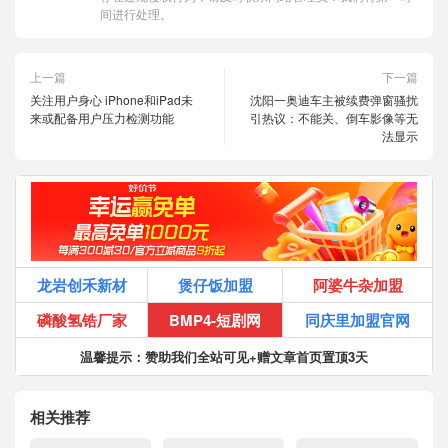
间进行处理。
上一篇
下一篇
关注用户身心 iPhone和iPad未
沈阳一奥迪车主被续费弹窗骚扰
来或配备用户压力检测功能
引热议：不能关、倒车影像等无
法显示
龙岩创禾新材
煲仔饭加盟
阿婆牛杂加盟
磷酸氢锆厂家
BMP4-短剧网
同庆里加盟官网
温馨提示：赞助我们全站可见+赠文章首页置顶3天
相关推荐