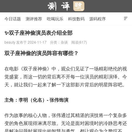
今日话题
测评推荐
吃喝玩乐
科技数码
源码程序

行业产品
在线投稿
隐私政策
✨双子座神偷演员表介绍全部
beauty
发布于 2024-11-17
分类：
杂谈
阅读(617)
测评号
双子座神偷的演员阵容有哪些？
在电影《双子座神偷》中，观众们见证了一场精彩绝伦的视
觉盛宴，而这一切的背后离不开每一位演员的精彩演绎。今
天，就让我们一起来了解一下这部影片背后的明星阵容吧。
主角：李明（化名）- 张伟饰演
作为故事的核心人物，张伟通过其精湛的演技将一个复杂多
变的角色展现得淋漓尽致。无论是面对困境时的冷静思考还
是解决问题时展现出的智慧与勇气，都让观众为之赞叹不