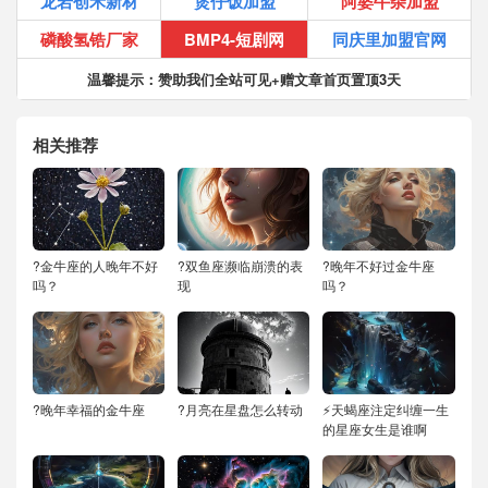
龙岩创禾新材
煲仔饭加盟
阿婆牛杂加盟
磷酸氢锆厂家
BMP4-短剧网
同庆里加盟官网
温馨提示：赞助我们全站可见+赠文章首页置顶3天
相关推荐
?金牛座的人晚年不好
?双鱼座濒临崩溃的表
?晚年不好过金牛座
吗？
现
吗？
?晚年幸福的金牛座
?月亮在星盘怎么转动
⚡天蝎座注定纠缠一生
的星座女生是谁啊