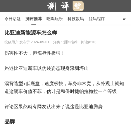
今日话题
测评推荐
吃喝玩乐
科技数码
源码程序

行业产品
在线投稿
隐私政策
比亚迪新能源车怎么样
投稿用户
发布于 2024-05-01
分类：
测评推荐
阅读(610)
测评号
伤害性不大，但侮辱性极强！
路遇比亚迪新车以伪装姿态现身深圳坪山，
溜背造型+低底盘，速度极快，车身非常宽，从外观上就知
道这辆车价值不菲，估计是和保时捷帕拉梅拉一个等级！
评论区果然就有网友认出来了说这是比亚迪腾势
品牌