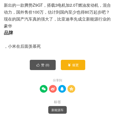
新出的一款腾势Z9GT，搭载3电机加2.0T燃油发动机，混合
动力，国外售价100万，估计到国内至少也得80万起步吧？
现在的国产汽车真的强大了，比亚迪率先成立新能源行业的
豪华
品牌
，小米在后面羡慕死
赞 (
0
)
催更


分享到




标签
新能源车