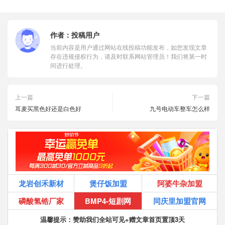
作者：
投稿用户
当前内容是用户通过网站在线投稿功能发布，如您发现文章
存在违规侵权行为，请及时联系网站管理员！我们将第一时
间进行处理。
上一篇
下一篇
耳麦买黑色好还是白色好
九号电动车整车怎么样
龙岩创禾新材
煲仔饭加盟
阿婆牛杂加盟
磷酸氢锆厂家
BMP4-短剧网
同庆里加盟官网
温馨提示：赞助我们全站可见+赠文章首页置顶3天