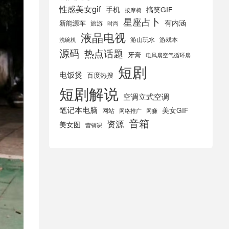
性感美女gif
手机
搞笑GIF
按摩椅
星座占卜
有内涵
新能源车
旅游
时尚
液晶电视
游山玩水
游戏本
洗碗机
源码
热点话题
牙膏
电风扇空气循环扇
短剧
电饭煲
百度热搜
短剧解说
空调立式空调
笔记本电脑
美女GIF
网站
网络推广
网赚
音箱
资源
美女图
营销课