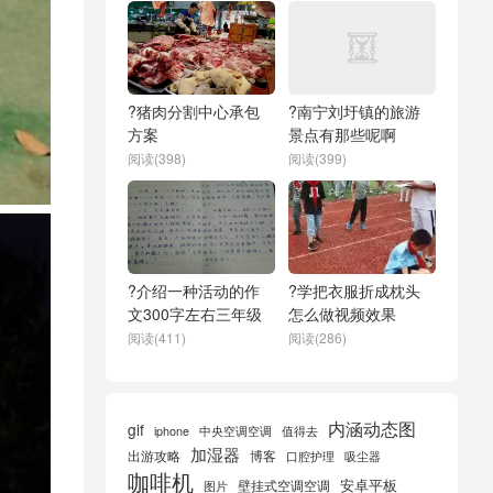
?猪肉分割中心承包
?南宁刘圩镇的旅游
方案
景点有那些呢啊
阅读(398)
阅读(399)
?介绍一种活动的作
?学把衣服折成枕头
文300字左右三年级
怎么做视频效果
阅读(411)
阅读(286)
内涵动态图
gif
iphone
中央空调空调
值得去
加湿器
出游攻略
博客
口腔护理
吸尘器
咖啡机
安卓平板
壁挂式空调空调
图片