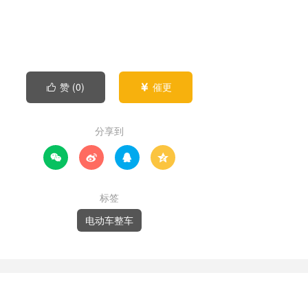
赞 (
0
)
催更


分享到




标签
电动车整车