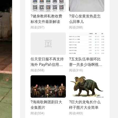
?健身教师私教收费
?背心发黄发热是怎
标准文件最新解读
么回事儿
阅读(297)
阅读(288)
任天堂日服不再支持
?五支队伍单循环比
海外 PayPal\信用卡
赛一共多少场啊视频
买游戏，这合理吗？
看
阅读(568)
阅读(316)
?海南歌舞团剧目大
?巨大的龙龟长什么
全集图片
样子图片大全简单
阅读(334)
阅读(483)