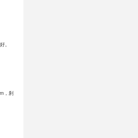
好。
km，刹