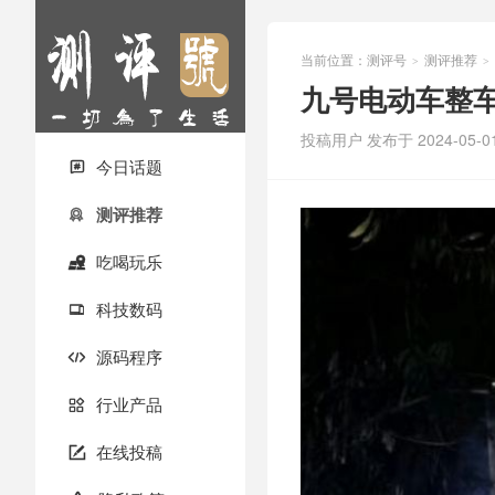
当前位置：
测评号
测评推荐
>
>
九号电动车整
投稿用户
发布于 2024-05-0
今日话题

测评推荐

吃喝玩乐

科技数码

源码程序

行业产品

在线投稿
