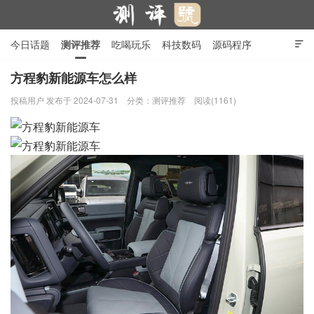
今日话题
测评推荐
吃喝玩乐
科技数码
源码程序

行业产品
在线投稿
隐私政策
方程豹新能源车怎么样
投稿用户
发布于 2024-07-31
分类：
测评推荐
阅读(1161)
测评号