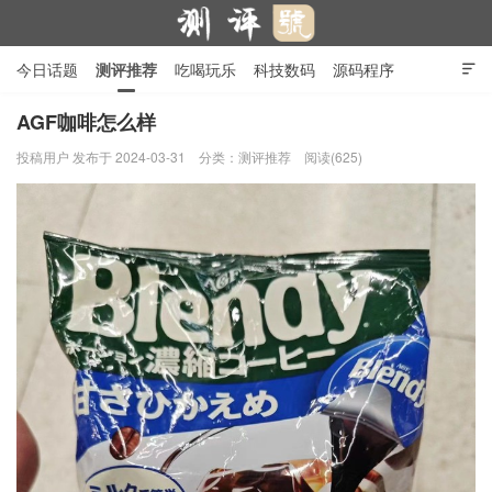
今日话题
测评推荐
吃喝玩乐
科技数码
源码程序

行业产品
在线投稿
隐私政策
AGF咖啡怎么样
投稿用户
发布于 2024-03-31
分类：
测评推荐
阅读(625)
测评号