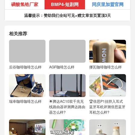
磷酸氢锆厂家
BMP4-短剧网
同庆里加盟官网
温馨提示：赞助我们全站可见+赠文章首页置顶3天
相关推荐
后谷咖啡咖啡怎么样
AGF咖啡怎么样
挪瓦咖啡咖啡怎么样
瑞幸咖啡咖啡怎么样
🌟腾达AC10双千兆无
🏆倍思P1挂脖入耳式
线路由器评测腾达路由
蓝牙耳机评测倍思蓝牙
器怎么样?
耳机怎么样?