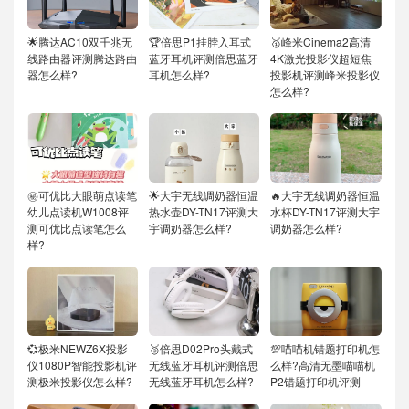
🌟腾达AC10双千兆无
🏆倍思P1挂脖入耳式
🥇峰米Cinema2高清
线路由器评测腾达路由
蓝牙耳机评测倍思蓝牙
4K激光投影仪超短焦
器怎么样?
耳机怎么样?
投影机评测峰米投影仪
怎么样?
㊙️可优比大眼萌点读笔
🌟大宇无线调奶器恒温
🔥大宇无线调奶器恒温
幼儿点读机W1008评
热水壶DY-TN17评测大
水杯DY-TN17评测大宇
测可优比点读笔怎么
宇调奶器怎么样?
调奶器怎么样?
样?
💞极米NEWZ6X投影
🥉倍思D02Pro头戴式
💯喵喵机错题打印机怎
仪1080P智能投影机评
无线蓝牙耳机评测倍思
么样?高清无墨喵喵机
测极米投影仪怎么样?
无线蓝牙耳机怎么样?
P2错题打印机评测