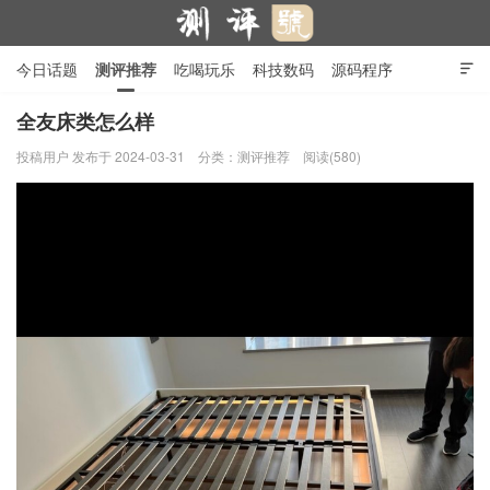
今日话题
测评推荐
吃喝玩乐
科技数码
源码程序

行业产品
在线投稿
隐私政策
全友床类怎么样
投稿用户
发布于 2024-03-31
分类：
测评推荐
阅读(580)
测评号