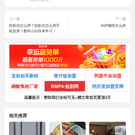
上一篇
下一篇
投影仪怎么用？投影仪怎么用手
AGF咖啡怎么样
机投屏？数码小白快来学习！
龙岩创禾新材
煲仔饭加盟
阿婆牛杂加盟
磷酸氢锆厂家
BMP4-短剧网
同庆里加盟官网
温馨提示：赞助我们全站可见+赠文章首页置顶3天
相关推荐