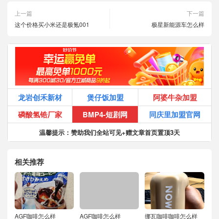
上一篇
下一篇
这个价格买小米还是极氪001
极星新能源车怎么样
龙岩创禾新材
煲仔饭加盟
阿婆牛杂加盟
磷酸氢锆厂家
BMP4-短剧网
同庆里加盟官网
温馨提示：赞助我们全站可见+赠文章首页置顶3天
相关推荐
AGF咖啡怎么样
AGF咖啡怎么样
挪瓦咖啡咖啡怎么样