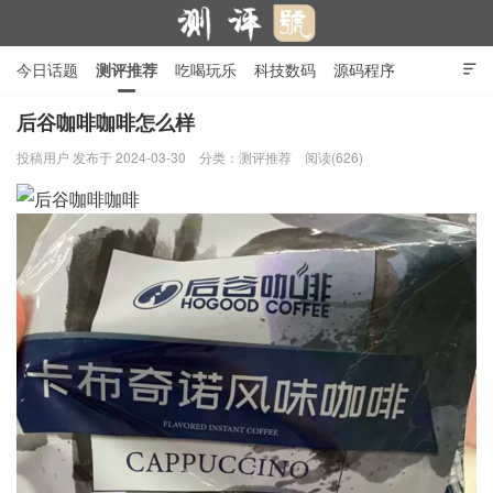
今日话题
测评推荐
吃喝玩乐
科技数码
源码程序

行业产品
在线投稿
隐私政策
后谷咖啡咖啡怎么样
投稿用户
发布于 2024-03-30
分类：
测评推荐
阅读(626)
测评号