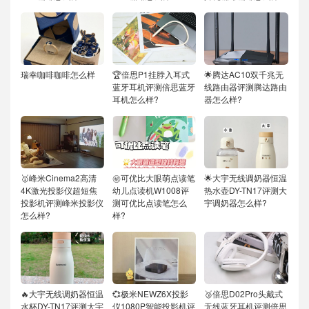
瑞幸咖啡咖啡怎么样
🏆倍思P1挂脖入耳式
🌟腾达AC10双千兆无
蓝牙耳机评测倍思蓝牙
线路由器评测腾达路由
耳机怎么样?
器怎么样?
🥇峰米Cinema2高清
㊙️可优比大眼萌点读笔
🌟大宇无线调奶器恒温
4K激光投影仪超短焦
幼儿点读机W1008评
热水壶DY-TN17评测大
投影机评测峰米投影仪
测可优比点读笔怎么
宇调奶器怎么样?
怎么样?
样?
🔥大宇无线调奶器恒温
💞极米NEWZ6X投影
🥉倍思D02Pro头戴式
水杯DY-TN17评测大宇
仪1080P智能投影机评
无线蓝牙耳机评测倍思