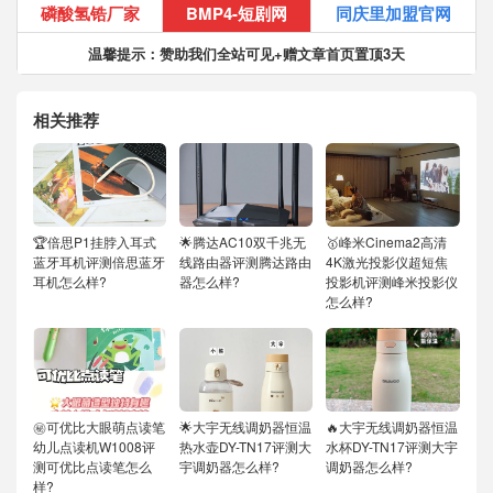
磷酸氢锆厂家
BMP4-短剧网
同庆里加盟官网
温馨提示：赞助我们全站可见+赠文章首页置顶3天
相关推荐
🏆倍思P1挂脖入耳式
🌟腾达AC10双千兆无
🥇峰米Cinema2高清
蓝牙耳机评测倍思蓝牙
线路由器评测腾达路由
4K激光投影仪超短焦
耳机怎么样?
器怎么样?
投影机评测峰米投影仪
怎么样?
㊙️可优比大眼萌点读笔
🌟大宇无线调奶器恒温
🔥大宇无线调奶器恒温
幼儿点读机W1008评
热水壶DY-TN17评测大
水杯DY-TN17评测大宇
测可优比点读笔怎么
宇调奶器怎么样?
调奶器怎么样?
样?