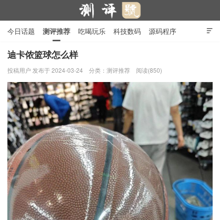
今日话题
测评推荐
吃喝玩乐
科技数码
源码程序

行业产品
在线投稿
隐私政策
迪卡侬篮球怎么样
投稿用户
发布于 2024-03-24
分类：
测评推荐
阅读(850)
测评号