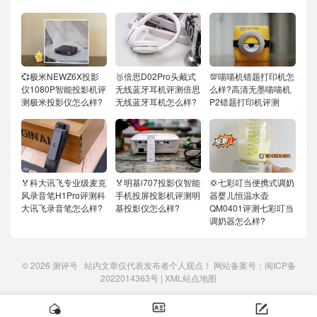
💞极米NEWZ6X投影
🥉倍思D02Pro头戴式
💯喵喵机错题打印机怎
仪1080P智能投影机评
无线蓝牙耳机评测倍思
么样?高清无墨喵喵机
测极米投影仪怎么样?
无线蓝牙耳机怎么样?
P2错题打印机评测
🏅科大讯飞专业级麦克
🏅明基i707投影仪智能
💢七彩叮当便携式调奶
风录音笔H1Pro评测科
手机投屏投影机评测明
器婴儿恒温水壶
大讯飞录音笔怎么样?
基投影仪怎么样?
QM0401评测七彩叮当
调奶器怎么样?
© 2026
测评号
站内文章仅代表发布者个人观点！ 网站备案号：
闽ICP备
2022014363号
|
XML站点地图


