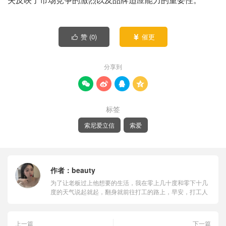
赞 (
0
)
催更


分享到




标签
索尼爱立信
索爱
作者：
beauty
为了让老板过上他想要的生活，我在零上几十度和零下十几
度的天气说起就起，翻身就前往打工的路上，早安，打工人
上一篇
下一篇