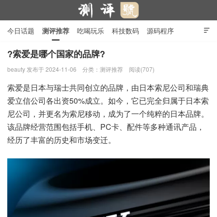
今日话题
测评推荐
吃喝玩乐
科技数码
源码程序

行业产品
在线投稿
隐私政策
?索爱是哪个国家的品牌?
beauty
发布于 2024-11-06
分类：
测评推荐
阅读(707)
测评号
索爱是日本与瑞士共同创立的品牌，由日本索尼公司和瑞典
爱立信公司各出资50%成立。如今，它已完全归属于日本索
尼公司，并更名为索尼移动，成为了一个纯粹的日本品牌。
该品牌经营范围包括手机、PC卡、配件等多种通讯产品，
经历了丰富的历史和市场变迁。