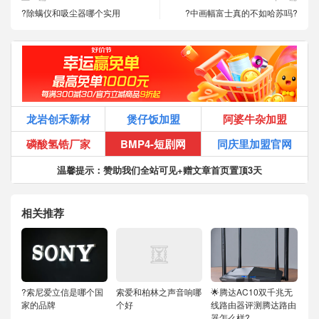
?除螨仪和吸尘器哪个实用
?中画幅富士真的不如哈苏吗?
龙岩创禾新材
煲仔饭加盟
阿婆牛杂加盟
磷酸氢锆厂家
BMP4-短剧网
同庆里加盟官网
温馨提示：赞助我们全站可见+赠文章首页置顶3天
相关推荐
?索尼爱立信是哪个国
索爱和柏林之声音响哪
🌟腾达AC10双千兆无
家的品牌
个好
线路由器评测腾达路由
器怎么样?