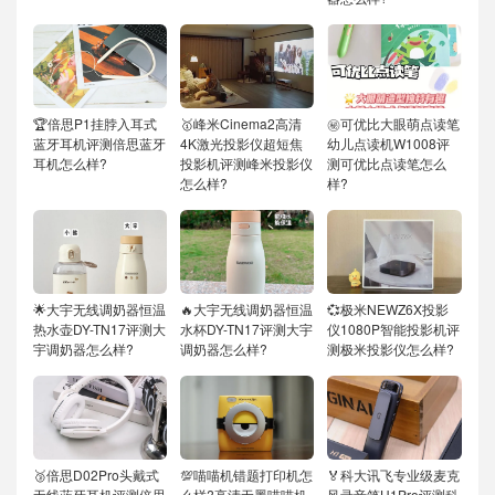
🏆倍思P1挂脖入耳式
🥇峰米Cinema2高清
㊙️可优比大眼萌点读笔
蓝牙耳机评测倍思蓝牙
4K激光投影仪超短焦
幼儿点读机W1008评
耳机怎么样?
投影机评测峰米投影仪
测可优比点读笔怎么
怎么样?
样?
🌟大宇无线调奶器恒温
🔥大宇无线调奶器恒温
💞极米NEWZ6X投影
热水壶DY-TN17评测大
水杯DY-TN17评测大宇
仪1080P智能投影机评
宇调奶器怎么样?
调奶器怎么样?
测极米投影仪怎么样?
🥉倍思D02Pro头戴式
💯喵喵机错题打印机怎
🏅科大讯飞专业级麦克
无线蓝牙耳机评测倍思
么样?高清无墨喵喵机
风录音笔H1Pro评测科