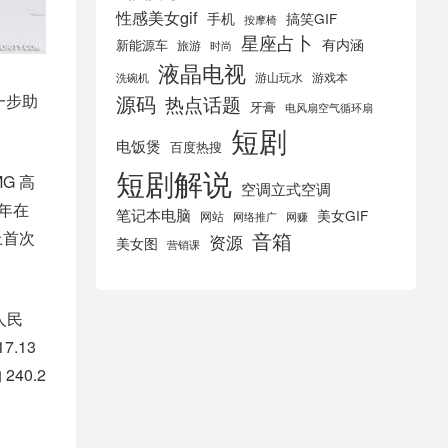
性感美女gif
手机
搞笑GIF
按摩椅
星座占卜
有内涵
新能源车
旅游
时尚
液晶电视
游山玩水
游戏本
洗碗机
一步助
源码
热点话题
牙膏
电风扇空气循环扇
短剧
电饭煲
百度热搜
短剧解说
G 高
空调立式空调
明年在
笔记本电脑
美女GIF
网站
网络推广
网赚
上首次
音箱
资源
美女图
营销课
人民
.13
40.2