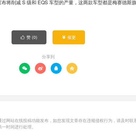
布将削减 S 级和 EQS 车型的产量，这两款车型都是梅赛德斯
赞 (
0
)
催更


分享到




通过网站在线投稿功能发布，如您发现文章存在违规侵权行为，请及时联
第一时间进行处理。