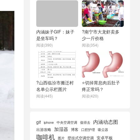
内涵妹子GIF：妹子
?南宁市大龙虾卖多
是坐车吗？
少一斤价格
阅读(390)
阅读(354)
?山西临汾市搬迁村
⭐切掉胃息肉后肚子
名单公示栏图片
疼正常吗？
阅读(445)
阅读(420)
内涵动态图
gif
iphone
中央空调空调
值得去
加湿器
出游攻略
博客
口腔护理
吸尘器
咖啡机
安卓平板
壁挂式空调空调
图片