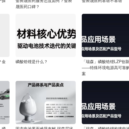
一探
金昶晟医药服务态度如何？金昶
金昶晟医药靠谱不靠谱
晟医药口碑？
？金
磷酸锆锂是什么？
「瑞森」磷酸锆锂LZP创
——特殊环境电源高可靠
案
：磷
固态电池界面难题有解 瑞森层状
「瑞森」磷酸锆锂构建电