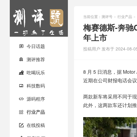
当前位置：
测评号
行业产品
>
>
梅赛德斯-奔驰C
年上市
今日话题

投稿用户
发布于 2024-08-0
测评推荐

8 月 5 日消息，据 Motor
吃喝玩乐

近期在公司财报电话会议上透
科技数码

两款新车将采用不同于现
源码程序

此外，这两款车还计划推出
行业产品

在线投稿
