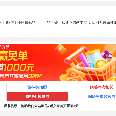
亚迪4年翻4倍 甩远特
特朗普：马斯克强烈支持我 我别无选择只
煲仔饭加盟
阿婆牛杂加盟
BMP4-短剧网
同庆里加盟官网
温馨提示：赞助我们全站可见+赠文章首页置顶3天