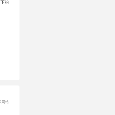
旗下的
系网站