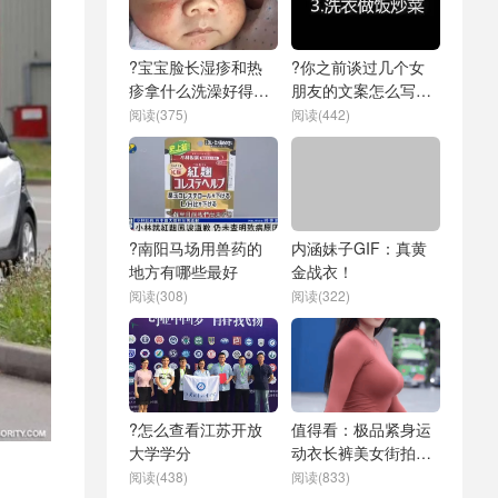
?宝宝脸长湿疹和热
?你之前谈过几个女
疹拿什么洗澡好得快
朋友的文案怎么写好
啊
呢
阅读(375)
阅读(442)
?南阳马场用兽药的
内涵妹子GIF：真黄
地方有哪些最好
金战衣！
阅读(308)
阅读(322)
?怎么查看江苏开放
值得看：极品紧身运
大学学分
动衣长裤美女街拍
GIF动态图片
阅读(438)
阅读(833)