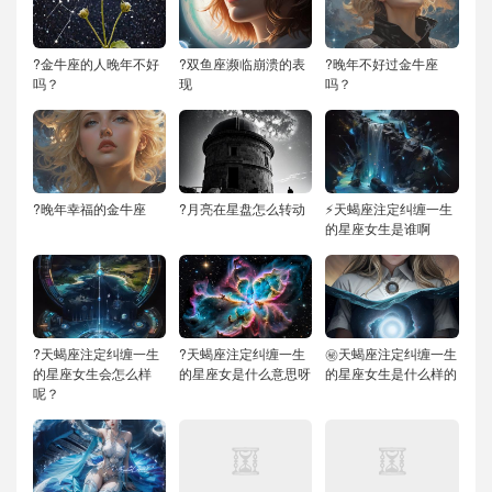
?金牛座的人晚年不好
?双鱼座濒临崩溃的表
?晚年不好过金牛座
吗？
现
吗？
?晚年幸福的金牛座
?月亮在星盘怎么转动
⚡天蝎座注定纠缠一生
的星座女生是谁啊
?天蝎座注定纠缠一生
?天蝎座注定纠缠一生
㊙️天蝎座注定纠缠一生
的星座女生会怎么样
的星座女是什么意思呀
的星座女生是什么样的
呢？