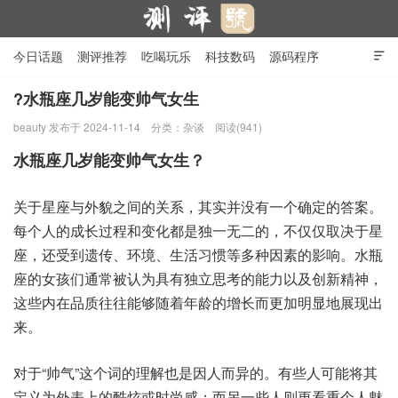
今日话题
测评推荐
吃喝玩乐
科技数码
源码程序

行业产品
在线投稿
隐私政策
?水瓶座几岁能变帅气女生
beauty
发布于 2024-11-14
分类：
杂谈
阅读(941)
测评号
水瓶座几岁能变帅气女生？
关于星座与外貌之间的关系，其实并没有一个确定的答案。
每个人的成长过程和变化都是独一无二的，不仅仅取决于星
座，还受到遗传、环境、生活习惯等多种因素的影响。水瓶
座的女孩们通常被认为具有独立思考的能力以及创新精神，
这些内在品质往往能够随着年龄的增长而更加明显地展现出
来。
对于“帅气”这个词的理解也是因人而异的。有些人可能将其
定义为外表上的酷炫或时尚感；而另一些人则更看重个人魅