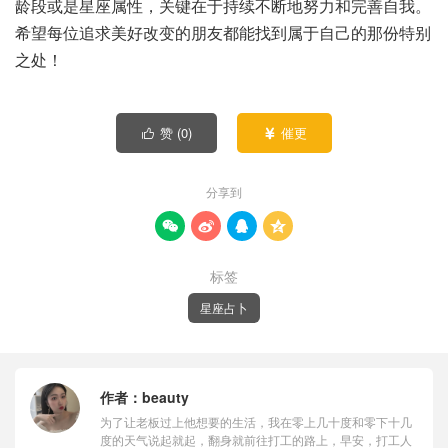
龄段或是星座属性，关键在于持续不断地努力和完善自我。
希望每位追求美好改变的朋友都能找到属于自己的那份特别
之处！
赞 (
0
)
催更


分享到




标签
星座占卜
作者：
beauty
为了让老板过上他想要的生活，我在零上几十度和零下十几
度的天气说起就起，翻身就前往打工的路上，早安，打工人