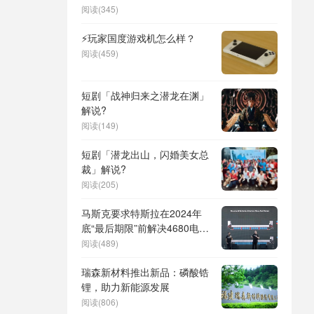
阅读(345)
⚡玩家国度游戏机怎么样？
阅读(459)
短剧「战神归来之潜龙在渊」
解说?
阅读(149)
短剧「潜龙出山，闪婚美女总
裁」解说?
阅读(205)
马斯克要求特斯拉在2024年
底“最后期限”前解决4680电池
研发问题
阅读(489)
瑞森新材料推出新品：磷酸锆
锂，助力新能源发展
阅读(806)