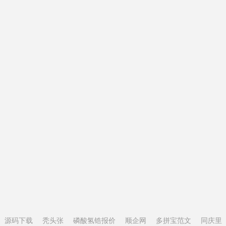
源码下载
秃头张
磷酸氢锆报价
顺企网
多拼宝范文
同庆里