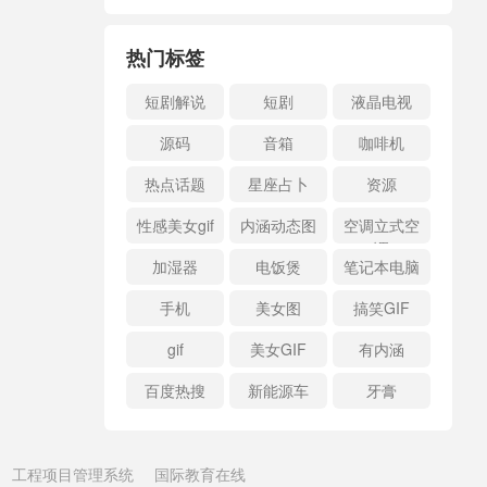
热门标签
短剧解说
短剧
液晶电视
源码
音箱
咖啡机
热点话题
星座占卜
资源
性感美女gif
内涵动态图
空调立式空
调
加湿器
电饭煲
笔记本电脑
手机
美女图
搞笑GIF
gif
美女GIF
有内涵
百度热搜
新能源车
牙膏
工程项目管理系统
国际教育在线