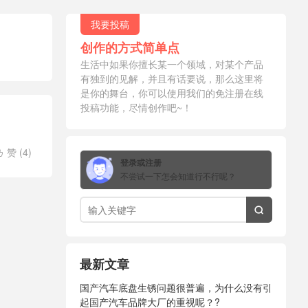
我要投稿
创作的方式简单点
生活中如果你擅长某一个领域，对某个产品
有独到的见解，并且有话要说，那么这里将
是你的舞台，你可以使用我们的免注册在线
投稿功能，尽情创作吧~！
赞 (
4
)

登录或注册
不尝试一下怎会知道行不行呢？

最新文章
国产汽车底盘生锈问题很普遍，为什么没有引
起国产汽车品牌大厂的重视呢？?