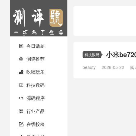
今日话题

小米be72
科技数码
测评推荐

beauty
2026-05-22
阅读
吃喝玩乐

科技数码

源码程序

行业产品

在线投稿
