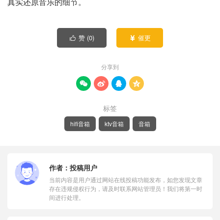
真实还原音乐的细节。
赞 (
0
)
催更


分享到




标签
hifi音箱
ktv音箱
音箱
作者：
投稿用户
当前内容是用户通过网站在线投稿功能发布，如您发现文章
存在违规侵权行为，请及时联系网站管理员！我们将第一时
间进行处理。