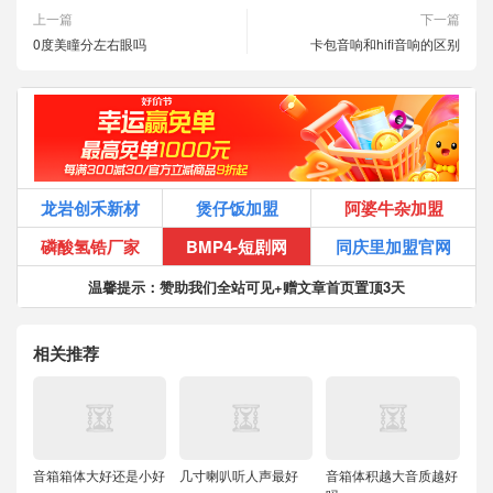
上一篇
下一篇
0度美瞳分左右眼吗
卡包音响和hifi音响的区别
龙岩创禾新材
煲仔饭加盟
阿婆牛杂加盟
磷酸氢锆厂家
BMP4-短剧网
同庆里加盟官网
温馨提示：赞助我们全站可见+赠文章首页置顶3天
相关推荐
音箱箱体大好还是小好
几寸喇叭听人声最好
音箱体积越大音质越好