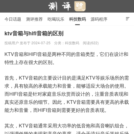
今日话题
测评推荐
吃喝玩乐
科技数码
源码程序

行业产品
在线投稿
隐私政策
ktv音箱与hifi音箱的区别
投稿用户
发布于 2024-07-25
分类：
科技数码
阅读(622)
测评号
KTV音箱和HIFI音箱是两种不同的音箱类型，它们在设计和
特性上存在很大的区别。
首先，KTV音箱的主要设计目的是满足KTV等娱乐场所的需
求，具有较高的承载能力和音量，能够适应大场合的使用。
而HIFI音箱是针对家庭音乐欣赏而设计的，注重音质表现和
真实还原音乐的细节。因此，KTV音箱需要具有更高的承载
能力和音量，而HIFI音箱则需要更好的音质表现。
其次，KTV音箱通常采用大功率的低音炮和高音喇叭组合，
以强调低频的表现和高音的亮度，适合于流行音乐等娱乐场