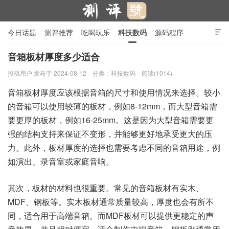
今日话题
测评推荐
吃喝玩乐
科技数码
源码程序

行业产品
在线投稿
隐私政策
音箱板材厚度多少适合
投稿用户
发布于 2024-08-12
分类：
科技数码
阅读(1014)
测评号
音箱板材厚度应该根据音箱的尺寸和使用情况来选择。较小
的音箱可以使用较薄的板材，例如8-12mm，而大型音箱需
要更厚的板材，例如16-25mm。这是因为大型音箱需要更
强的结构支持来保证不变形，并能够更好地承受更大的压
力。此外，板材厚度的选择也需要考虑不同的音箱用途，例
如演出、录音室或家庭音响。
其次，板材的材料也很重要。常见的音箱板材有实木、
MDF、钢板等。实木板材通常质量较高，厚度也会有所不
同，适合用于高端音箱。而MDF板材可以提供更稳定的声