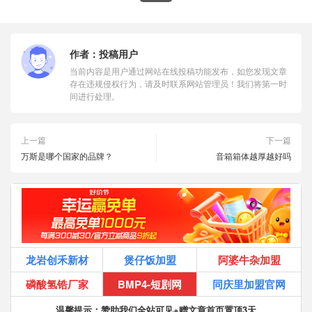
作者：
投稿用户
当前内容是用户通过网站在线投稿功能发布，如您发现文章
存在违规侵权行为，请及时联系网站管理员！我们将第一时
间进行处理。
上一篇
下一篇
万斯是哪个国家的品牌？
音箱箱体越厚越好吗
龙岩创禾新材
煲仔饭加盟
阿婆牛杂加盟
磷酸氢锆厂家
BMP4-短剧网
同庆里加盟官网
温馨提示：赞助我们全站可见+赠文章首页置顶3天