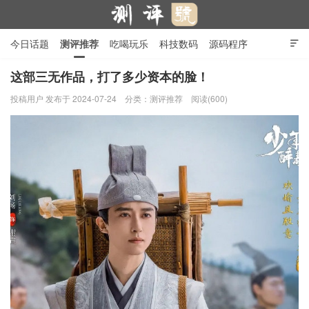
今日话题
测评推荐
吃喝玩乐
科技数码
源码程序

行业产品
在线投稿
隐私政策
这部三无作品，打了多少资本的脸！
投稿用户
发布于 2024-07-24
分类：
测评推荐
阅读(600)
测评号