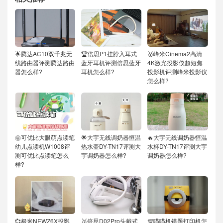
🌟腾达AC10双千兆无
🏆倍思P1挂脖入耳式
🥇峰米Cinema2高清
线路由器评测腾达路由
蓝牙耳机评测倍思蓝牙
4K激光投影仪超短焦
器怎么样?
耳机怎么样?
投影机评测峰米投影仪
怎么样?
㊙️可优比大眼萌点读笔
🌟大宇无线调奶器恒温
🔥大宇无线调奶器恒温
幼儿点读机W1008评
热水壶DY-TN17评测大
水杯DY-TN17评测大宇
测可优比点读笔怎么
宇调奶器怎么样?
调奶器怎么样?
样?
💞极米NEWZ6X投影
🥉倍思D02Pro头戴式
💯喵喵机错题打印机怎