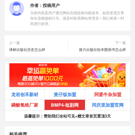
作者：
投稿用户
当前内容是用户通过网站在线投稿功能发布，如您发现文章
存在违规侵权行为，请及时联系网站管理员！我们将第一时
间进行处理。
上一篇
下一篇
译林出版社历史怎么样
接力出版社绘本图画书怎么样
龙岩创禾新材
煲仔饭加盟
阿婆牛杂加盟
磷酸氢锆厂家
BMP4-短剧网
同庆里加盟官网
温馨提示：赞助我们全站可见+赠文章首页置顶3天
相关推荐