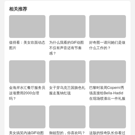
相关推荐
值得看：美女吹面动态
为什么我看的GIF动图
好奇图一请问她们是做
图片
不仅有声音还有节奏
什么工作的？
感？
金海岸水汇餐厅服务员
女子穿乌克兰国旗色礼
巴黎时装周Coperni秀
这项费用2000合理
服走戛纳红毯
场直接给Bella-Hadid
吗？
在现场喷漆出一件礼服
美女搞笑内涵GIF动图
御姐型的，你喜欢吗？
这版的惊奇队长你看过