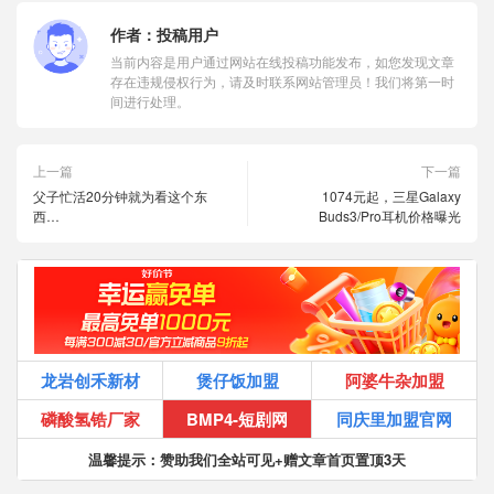
作者：
投稿用户
当前内容是用户通过网站在线投稿功能发布，如您发现文章
存在违规侵权行为，请及时联系网站管理员！我们将第一时
间进行处理。
上一篇
下一篇
父子忙活20分钟就为看这个东
1074元起，三星Galaxy
西…
Buds3/Pro耳机价格曝光
龙岩创禾新材
煲仔饭加盟
阿婆牛杂加盟
磷酸氢锆厂家
BMP4-短剧网
同庆里加盟官网
温馨提示：赞助我们全站可见+赠文章首页置顶3天