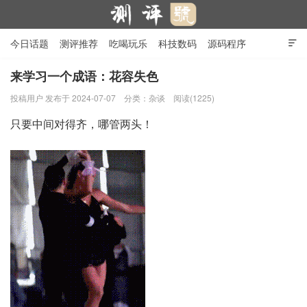
今日话题
测评推荐
吃喝玩乐
科技数码
源码程序

行业产品
在线投稿
隐私政策
来学习一个成语：花容失色
投稿用户
发布于 2024-07-07
分类：
杂谈
阅读(1225)
测评号
只要中间对得齐，哪管两头！