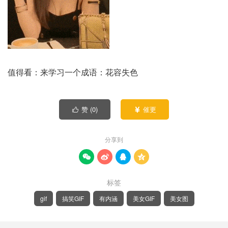
值得看：来学习一个成语：花容失色
赞 (
0
)
催更


分享到




标签
gif
搞笑GIF
有内涵
美女GIF
美女图