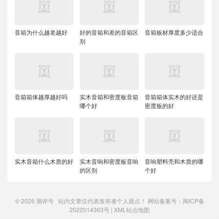
音箱为什么越老越好
好的音箱和差的音箱区
音箱板材厚度多少适合
别
音箱箱体越厚越好吗
实木音箱和密度板音箱
音箱箱体实木的好还是
哪个好
密度板的好
实木音箱什么木质的好
实木音响和密度板音响
音响塑料壳和木质的哪
的区别
个好
© 2026
测评号
站内文章仅代表发布者个人观点！ 网站备案号：
闽ICP备
2022014363号
|
XML站点地图