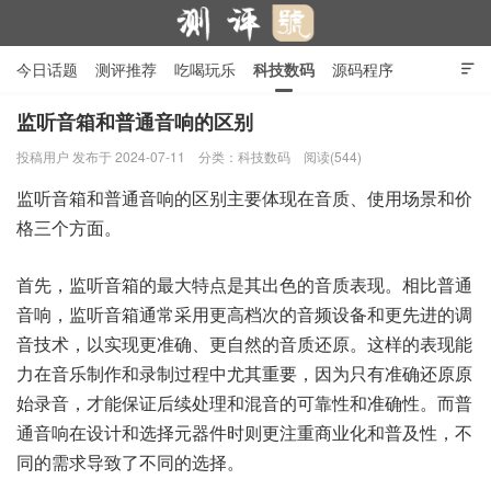
今日话题
测评推荐
吃喝玩乐
科技数码
源码程序

行业产品
在线投稿
隐私政策
监听音箱和普通音响的区别
投稿用户
发布于 2024-07-11
分类：
科技数码
阅读(544)
测评号
监听音箱和普通音响的区别主要体现在音质、使用场景和价
格三个方面。
首先，监听音箱的最大特点是其出色的音质表现。相比普通
音响，监听音箱通常采用更高档次的音频设备和更先进的调
音技术，以实现更准确、更自然的音质还原。这样的表现能
力在音乐制作和录制过程中尤其重要，因为只有准确还原原
始录音，才能保证后续处理和混音的可靠性和准确性。而普
通音响在设计和选择元器件时则更注重商业化和普及性，不
同的需求导致了不同的选择。