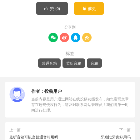
赞 (
0
)
催更


分享到




标签
普通音箱
监听音箱
音箱
作者：
投稿用户
当前内容是用户通过网站在线投稿功能发布，如您发现文章
存在违规侵权行为，请及时联系网站管理员！我们将第一时
间进行处理。
上一篇
下一篇
监听音箱可以当普通音箱用吗
牙粉比牙膏好用吗