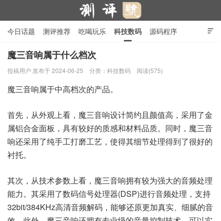
今日话题
测评推荐
吃喝玩乐
科技数码
源码程序

行业产品
在线投稿
隐私政策
魔三音响属于什么档次
投稿用户
发布于 2024-06-25
分类：
科技数码
阅读(575)
测评号
魔三音响属于中高档次的产品。
首先，从外观上看，魔三音响设计简约且颜值高，采用了金
属铝合金面板，具有较好的质感和材料品质。同时，魔三音
响还采用了纯手工打磨工艺，使得其细节处理得到了很好的
衬托。
其次，从技术参数上看，魔三音响拥有较为强大的音频处理
能力。其采用了数码信号处理器(DSP)进行音频处理，支持
32bit/384KHz高清音频解码，能够还原更加真实、细腻的音
效。此外，魔三音响还拥有专业级的音量控制技术，可以实