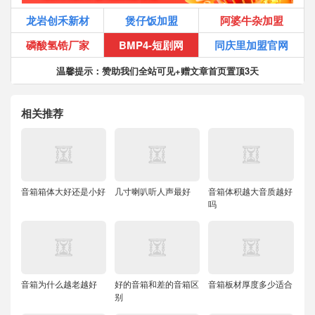
龙岩创禾新材
煲仔饭加盟
阿婆牛杂加盟
磷酸氢锆厂家
BMP4-短剧网
同庆里加盟官网
温馨提示：赞助我们全站可见+赠文章首页置顶3天
相关推荐
音箱箱体大好还是小好
几寸喇叭听人声最好
音箱体积越大音质越好
吗
音箱为什么越老越好
好的音箱和差的音箱区
音箱板材厚度多少适合
别