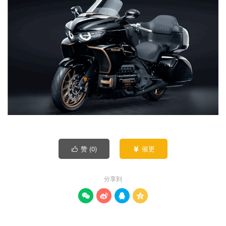
赞 (
0
)
催更


分享到



