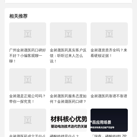
相关推荐
广州金昶晟医药口碑好
金昶晟医药真实客户反
金昶晟资质齐全吗？来
不好？小编客观聊一
馈：听听过来人怎么
看硬核证据！
聊！
说！
金昶晟是正规公司吗？
金昶晟医药服务态度如
金昶晟医药靠谱不靠谱
带你一探究竟！
何？金昶晟医药口碑？
金昶晟医药成立于什么
磷酸锆锂是什么？
「瑞森」磷酸锆锂LZP