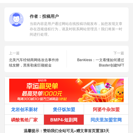
作者：
投稿用户
当前内容是用户通过网站在线投稿功能发布，如您发现文章
存在违规侵权行为，请及时联系网站管理员！我们将第一时
间进行处理。
上一篇
下一篇
北美汽车经销商网络攻击事件持
Bankless：一文看懂如何通过
续发酵，黑客勒索巨额赎金
Blaster创建NFT
龙岩创禾新材
煲仔饭加盟
阿婆牛杂加盟
磷酸氢锆厂家
BMP4-短剧网
同庆里加盟官网
温馨提示：赞助我们全站可见+赠文章首页置顶3天