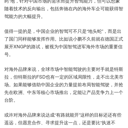
药”地，针对中国市场的需求而提升智驾能力，但可以想象
随着技术的反向输出，包括奔驰在内的海外车企可能获得智
驾能力的大幅提升。
值得一提的是，中国企业的智驾可不只是“地头蛇”，而是出
了国门同样能够发挥作用。比如说小鹏不久前就在德国正式
展开XNGP的路试，被视为中国智驾进军海外市场的重要信
号。
对海外品牌来说，全球市场中智能驾驶的主要对手就是特斯
拉，但特斯拉的FSD也有一定的区域局限性，走不出北美市
场。如果能够借助中国企业的力量提前布局智能驾驶，并抢
先在欧洲、中东等核心市场推出，定能让产品竞争力上一个
台阶。
或许对海外品牌来说达成“有路就能开”这样的目标还还有些
遥远，但愿意合作、寻求提升这一点，还是要比“执迷不