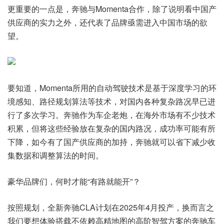
更重要的一点是，奔驰与Momenta合作，除了说明看中国产
供应商的实力之外，还代表了品牌亟需进入中国市场的欲
望。
要知道，Momenta所用的自动驾驶技术是基于深度学习的环
境感知、路径规划算法等技术，对国内各种复杂路况早已进
行了多次学习。奔驰作为车企老炮，在海外市场有不少技术
积累，但将这些经验放在复杂的国内路况，成功率可能有所
下降，如今有了国产供应商的加持，奔驰就可以省下减少收
集数据和调整算法的时间。
豪华品牌们，何时才能“有路就能开”？
按照规划，全新奔驰CLA计划在2025年4月投产，换而言之
我们要想体验搭载不依赖高精地图的高阶智驾方案的奔驰车