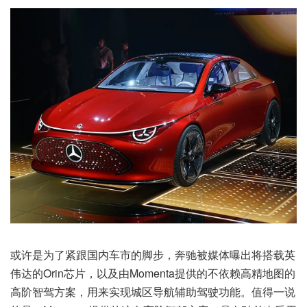
或许是为了紧跟国内车市的脚步，奔驰被媒体曝出将搭载英
伟达的Orin芯片，以及由Momenta提供的不依赖高精地图的
高阶智驾方案，用来实现城区导航辅助驾驶功能。值得一说