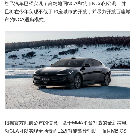
智己汽车已经实现了高精地图NOA和城市NOA的公测，并
且将在今年实现不低于10座城市的开放，并尽力开放百座城
市的NOA通勤模式。
根据官方此前公布的信息，基于MMA平台打造的全新纯电
动CLA可以实现全场景的L2级智能驾驶辅助，而且MB.OS