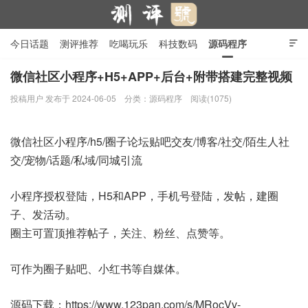
今日话题
测评推荐
吃喝玩乐
科技数码
源码程序

行业产品
在线投稿
隐私政策
微信社区小程序+H5+APP+后台+附带搭建完整视频
投稿用户
发布于 2024-06-05
分类：
源码程序
阅读(1075)
测评号
微信社区小程序/h5/圈子论坛贴吧交友/博客/社交/陌生人社
交/宠物/话题/私域/同城引流
小程序授权登陆，H5和APP，手机号登陆，发帖，建圈
子、发活动。
圈主可置顶推荐帖子，关注、粉丝、点赞等。
可作为圈子贴吧、小红书等自媒体。
源码下载：https://www.123pan.com/s/MRocVv-