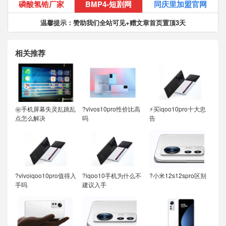
磷酸氢锆厂家
BMP4-短剧网
同庆里加盟官网
温馨提示：赞助我们全站可见+赠文章首页置顶3天
相关推荐
㊙️手机屏幕失灵乱跳乱
?vivos10pro性价比高
⚡买iqoo10pro十大忠
点怎么解决
吗
告
?vivoiqoo10pro值得入
?iqoo10手机为什么不
?小米12s12spro区别
手吗
建议入手