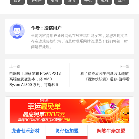
作者：
投稿用户
当前内容是用户通过网站在线投稿功能发布，如您发现文章
存在违规侵权行为，请及时联系网站管理员！我们将第一时
间进行处理。
上一篇
下一篇
电脑展丨华硕发布 ProArt PX13
看了徐克袁和平的新片,我想向
高端创意变形本，搭 AMD
《西游伏妖篇》道歉-值得看
Ryzen AI 300 系列、可选独显
龙岩创禾新材
煲仔饭加盟
阿婆牛杂加盟