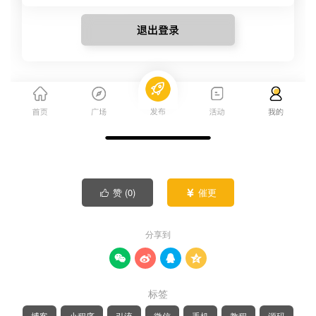
赞 (
0
)
催更


分享到




标签
博客
小程序
引流
微信
手机
教程
源码