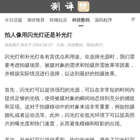
今日话题
测评推荐
吃喝玩乐
科技数码
源码程序

行业产品
在线投稿
隐私政策
拍人像用闪光灯还是补光灯
投稿用户
发布于 2024-05-27
分类：
科技数码
阅读(857)
测评号
闪光灯和补光灯各有其优点和用途。在选择光源时，我们需
要考虑拍摄场景、被摄对象的需求和拍摄所需效果等因素，
并根据实际情况进行选择，以达到最好的拍摄效果。
首先，闪光灯可以提供强烈的光源，可以在非常短的时间内
提供足够的光线，使得被摄对象的瞬间动态得到充分的捕捉
和呈现。这对于拍摄移动中的对象来说非常重要，例如拍摄
婚礼或者运动员等。此外，闪光灯在低光环境下可以提高照
片的曝光度和快门速度，从而避免模糊和暗影的出现。
其次，补光灯可以提供柔和、均匀的光线，避免了闪光灯可