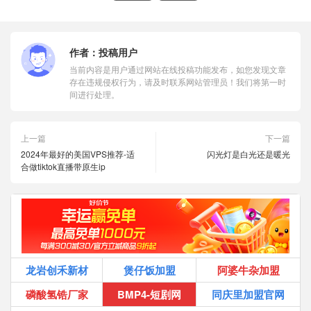
作者：
投稿用户
当前内容是用户通过网站在线投稿功能发布，如您发现文章
存在违规侵权行为，请及时联系网站管理员！我们将第一时
间进行处理。
上一篇
下一篇
2024年最好的美国VPS推荐-适
闪光灯是白光还是暖光
合做tiktok直播带原生ip
龙岩创禾新材
煲仔饭加盟
阿婆牛杂加盟
磷酸氢锆厂家
BMP4-短剧网
同庆里加盟官网