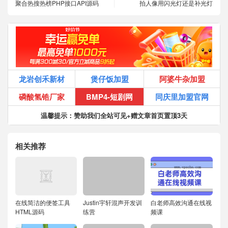
聚合热搜热榜PHP接口API源码
拍人像用闪光灯还是补光灯
龙岩创禾新材
煲仔饭加盟
阿婆牛杂加盟
磷酸氢锆厂家
BMP4-短剧网
同庆里加盟官网
温馨提示：赞助我们全站可见+赠文章首页置顶3天
相关推荐
在线简洁的便签工具
Justin宇轩混声开发训
白老师高效沟通在线视
HTML源码
练营
频课