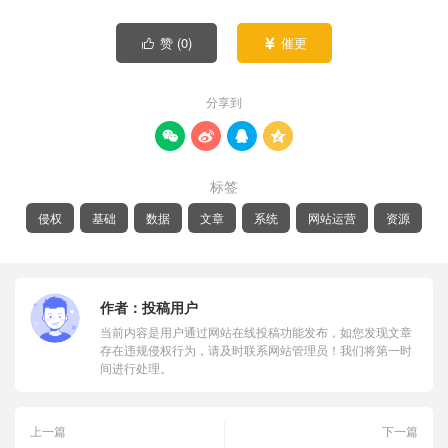
赞 (
0
)
催更


分享到




标签
侵权
基础
数据
文章
系统
网站运营
资源
作者：
投稿用户
当前内容是用户通过网站在线投稿功能发布，如您发现文章
存在违规侵权行为，请及时联系网站管理员！我们将第一时
间进行处理。
上一篇
下一篇