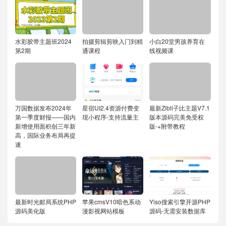
水彩胶带主题班2024
拍摄剪辑剪映入门到精
小白20堂男孩养育在
第2期
通课程
线视频课
万国数据发布2024年
星宿UI2.4资源付费变
最新Zibll子比主题V7.1
第一季度财报——国内
现小程序-支持流量主
版本源码完美免受权
新增使用面积创三年新
版-+附带教程
高，国际业务布局再提
速
最新时光邮局系统PHP
苹果cmsV10暗色系动
Yiso搜索引擎开源PHP
源码美化版
漫影视网站模板
源码-无需安装数据库