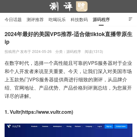
今日话题
测评推荐
吃喝玩乐
科技数码
源码程序

行业产品
在线投稿
隐私政策
2024年最好的美国VPS推荐-适合做tiktok直播带原生
ip
测评号
投稿用户
发布于 2024-05-26
分类：
源码程序
阅读(1313)
在数字时代，选择一个高性能且可靠的VPS服务器对于企业
和个人开发者来说至关重要。今天，让我们深入对美国市场
上五款热门VPS服务器提供商进行细致的测评，从品牌介
绍、官网地址、产品优势、产品价格到评测总结，为您展开
详尽的讲解。
1. Vultr(https://www.vultr.com)