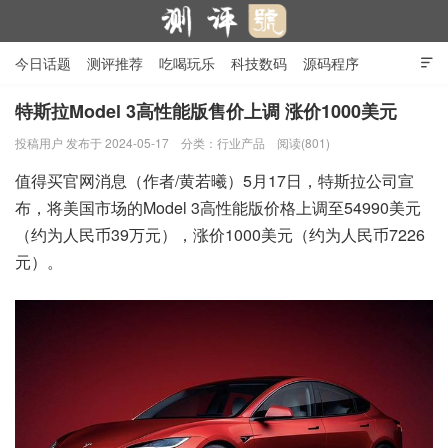
今日话题
测评推荐
吃喝玩乐
科技数码
源码程序

行业产品
在线投稿
隐私政策
特斯拉Model 3高性能版售价上调 涨价1000美元
投稿用户
发布于 2024-05-17
分类：
行业产品
阅读(801)
测评号
值得买官网消息（作者/黄若曦）5月17日，特斯拉公司宣
布，将美国市场的Model 3高性能版价格上调至54990美元
（约为人民币39万元），涨价1000美元（约为人民币7226
元）。