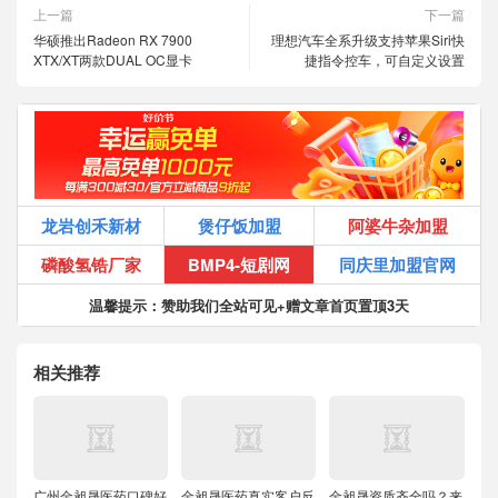
上一篇
下一篇
华硕推出Radeon RX 7900
理想汽车全系升级支持苹果Siri快
XTX/XT两款DUAL OC显卡
捷指令控车，可自定义设置
龙岩创禾新材
煲仔饭加盟
阿婆牛杂加盟
磷酸氢锆厂家
BMP4-短剧网
同庆里加盟官网
温馨提示：赞助我们全站可见+赠文章首页置顶3天
相关推荐
广州金昶晟医药口碑好
金昶晟医药真实客户反
金昶晟资质齐全吗？来