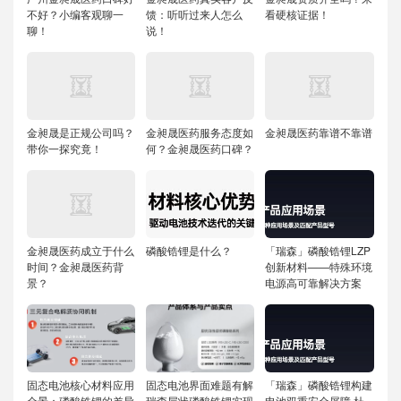
不好？小编客观聊一
馈：听听过来人怎么
看硬核证据！
聊！
说！
金昶晟是正规公司吗？
金昶晟医药服务态度如
金昶晟医药靠谱不靠谱
带你一探究竟！
何？金昶晟医药口碑？
金昶晟医药成立于什么
磷酸锆锂是什么？
「瑞森」磷酸锆锂LZP
时间？金昶晟医药背
创新材料——特殊环境
景？
电源高可靠解决方案
固态电池核心材料应用
固态电池界面难题有解
「瑞森」磷酸锆锂构建
全景：磷酸锆锂的差异
瑞森层状磷酸锆锂实现
电池双重安全屏障 杜