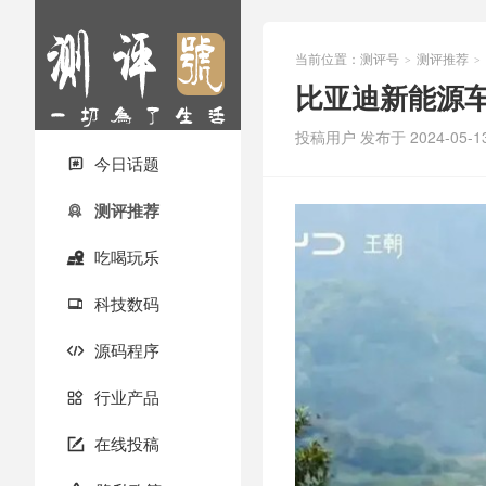
当前位置：
测评号
测评推荐
>
>
比亚迪新能源
投稿用户
发布于 2024-05-1
今日话题

测评推荐

吃喝玩乐

科技数码

源码程序

行业产品

在线投稿
