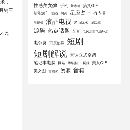
技术，
性感美女gif
手机
搞笑GIF
按摩椅
月销三
星座占卜
有内涵
新能源车
旅游
时尚
液晶电视
游山玩水
游戏本
洗碗机
源码
热点话题
牙膏
电风扇空气循环扇
不考
短剧
电饭煲
百度热搜
短剧解说
空调立式空调
笔记本电脑
美女GIF
网站
网络推广
网赚
音箱
资源
美女图
营销课