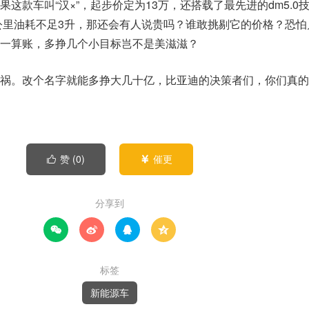
这款车叫“汉×”，起步价定为13万，还搭载了最先进的dm5.0
百公里油耗不足3升，那还会有人说贵吗？谁敢挑剔它的价格？恐怕
一算账，多挣几个小目标岂不是美滋滋？
祸。改个名字就能多挣大几十亿，比亚迪的决策者们，你们真的
赞 (
0
)
催更


分享到




标签
新能源车