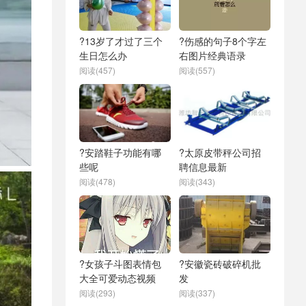
?13岁了才过了三个
?伤感的句子8个字左
生日怎么办
右图片经典语录
阅读(457)
阅读(557)
?安踏鞋子功能有哪
?太原皮带秤公司招
些呢
聘信息最新
阅读(478)
阅读(343)
?女孩子斗图表情包
?安徽瓷砖破碎机批
大全可爱动态视频
发
阅读(293)
阅读(337)