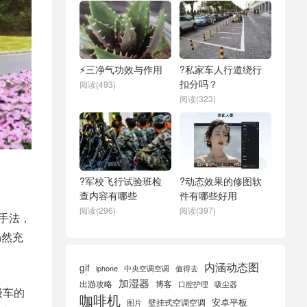
⚡三净气功效与作用
?私家车人行道绕行
扣分吗？
阅读(493)
阅读(323)
?军校飞行试验班检
?动态效果的修图软
查内容有哪些
件有哪些好用
阅读(296)
阅读(397)
手法，
仍然充
内涵动态图
gif
iphone
中央空调空调
值得去
加湿器
出游攻略
博客
口腔护理
吸尘器
级车的
咖啡机
安卓平板
壁挂式空调空调
图片