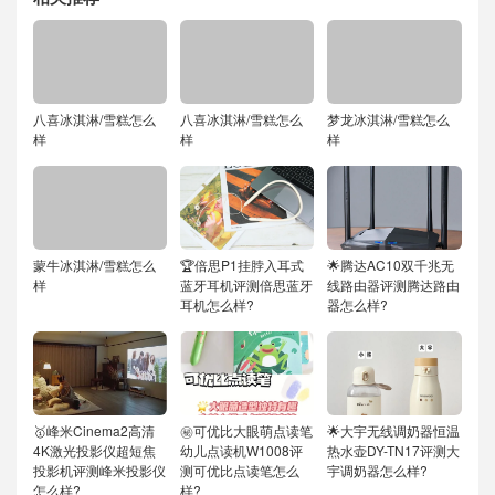
八喜冰淇淋/雪糕怎么
八喜冰淇淋/雪糕怎么
梦龙冰淇淋/雪糕怎么
样
样
样
蒙牛冰淇淋/雪糕怎么
🏆倍思P1挂脖入耳式
🌟腾达AC10双千兆无
样
蓝牙耳机评测倍思蓝牙
线路由器评测腾达路由
耳机怎么样?
器怎么样?
🥇峰米Cinema2高清
㊙️可优比大眼萌点读笔
🌟大宇无线调奶器恒温
4K激光投影仪超短焦
幼儿点读机W1008评
热水壶DY-TN17评测大
投影机评测峰米投影仪
测可优比点读笔怎么
宇调奶器怎么样?
怎么样?
样?