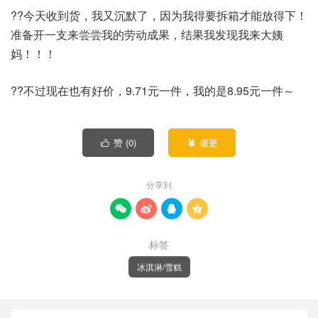
??今天收到货，我又沉默了，因为我得要拆箱才能放得下！
准备开一支来尝尝我的劳动成果，结果我发现我来大姨
妈！！！
??不过现在也有好价，9.71元一件，我的是8.95元一件～
赞 (
0
)
催更


分享到




标签
冰淇淋/雪糕