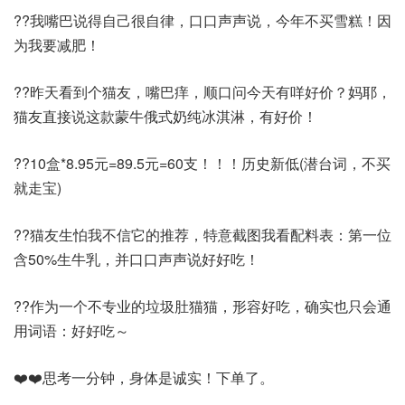
??我嘴巴说得自己很自律，口口声声说，今年不买雪糕！因
为我要减肥！
??昨天看到个猫友，嘴巴痒，顺口问今天有咩好价？妈耶，
猫友直接说这款蒙牛俄式奶纯冰淇淋，有好价！
??10盒*8.95元=89.5元=60支！！！历史新低(潜台词，不买
就走宝)
??猫友生怕我不信它的推荐，特意截图我看配料表：第一位
含50%生牛乳，并口口声声说好好吃！
??作为一个不专业的垃圾肚猫猫，形容好吃，确实也只会通
用词语：好好吃～
❤️❤️思考一分钟，身体是诚实！下单了。