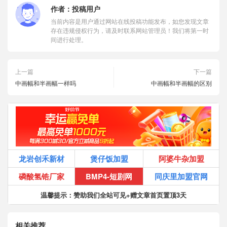
作者：
投稿用户
当前内容是用户通过网站在线投稿功能发布，如您发现文章
存在违规侵权行为，请及时联系网站管理员！我们将第一时
间进行处理。
上一篇
下一篇
中画幅和半画幅一样吗
中画幅和半画幅的区别
龙岩创禾新材
煲仔饭加盟
阿婆牛杂加盟
磷酸氢锆厂家
BMP4-短剧网
同庆里加盟官网
温馨提示：赞助我们全站可见+赠文章首页置顶3天
相关推荐