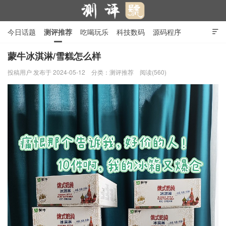
今日话题
测评推荐
吃喝玩乐
科技数码
源码程序

行业产品
在线投稿
隐私政策
蒙牛冰淇淋/雪糕怎么样
投稿用户
发布于 2024-05-12
分类：
测评推荐
阅读(560)
测评号