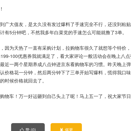
！
到广大值友，是太久没有发过爆料了手速完全不行，还没到粘贴
计有5分钟吧，不然我多年白菜党的手速怎么可能就撸了3单。
，因为天热了一直有采购计划，拉购物车很久了就想等个特价，
199-100优惠券我就满足了，看大家评论一般活动会在晚上八点
最近一两个星期养成八点钟进京东看购物车的习惯。昨天晚上弹
认价格花一分钟，然后两分钟下了三单开始写爆料，慌得我口味
的时候价格就回去了。
购物车！万一好运砸到自己头上了呢！马上五一了，祝大家节日
赞 (
0
)
催更

