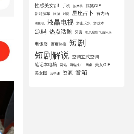
性感美女gif
手机
搞笑GIF
按摩椅
星座占卜
有内涵
新能源车
旅游
时尚
液晶电视
游山玩水
游戏本
洗碗机
源码
热点话题
牙膏
电风扇空气循环扇
短剧
电饭煲
百度热搜
短剧解说
空调立式空调
笔记本电脑
美女GIF
网站
网络推广
网赚
音箱
资源
美女图
营销课