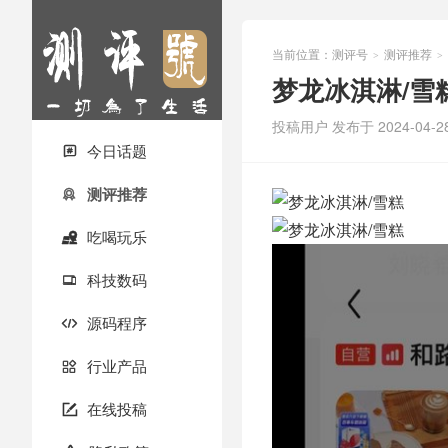
当前位置：
测评号
测评推荐
>
>
梦龙冰淇淋/雪
投稿用户
发布于 2024-04-2
今日话题

测评推荐

吃喝玩乐

科技数码

源码程序

行业产品

在线投稿
