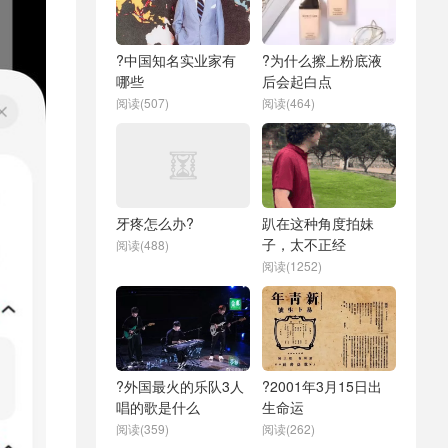
?中国知名实业家有
?为什么擦上粉底液
哪些
后会起白点
阅读(507)
阅读(464)
牙疼怎么办?
趴在这种角度拍妹
子，太不正经
阅读(488)
阅读(1252)
?外国最火的乐队3人
?2001年3月15日出
唱的歌是什么
生命运
阅读(359)
阅读(262)