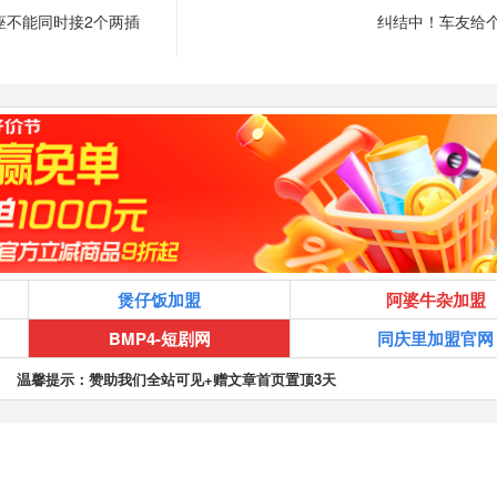
座不能同时接2个两插
纠结中！车友给
煲仔饭加盟
阿婆牛杂加盟
BMP4-短剧网
同庆里加盟官网
温馨提示：赞助我们全站可见+赠文章首页置顶3天