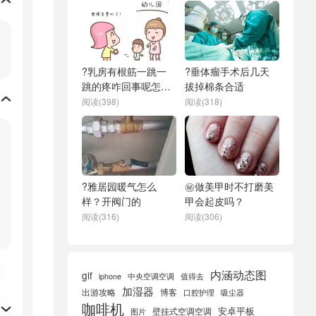
?乳房有根筋一跳一
?垂体瘤手术后几天
跳的疼咋回事呢怎么
拔掉棉条合适
办
阅读(398)
阅读(318)
?雅居园暖气怎么
㊙️做美甲时不打磨美
样？开阀门的
甲会起皮吗？
阅读(316)
阅读(306)
内涵动态图
gif
iphone
中央空调空调
值得去
加湿器
出游攻略
博客
口腔护理
吸尘器
咖啡机
安卓平板
壁挂式空调空调
图片