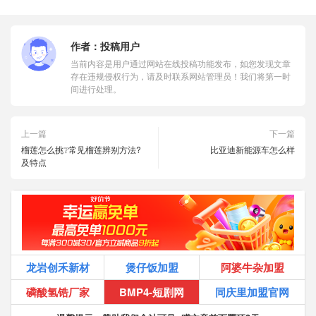
作者：
投稿用户
当前内容是用户通过网站在线投稿功能发布，如您发现文章
存在违规侵权行为，请及时联系网站管理员！我们将第一时
间进行处理。
上一篇
下一篇
榴莲怎么挑❔常见榴莲辨别方法?
比亚迪新能源车怎么样
及特点
龙岩创禾新材
煲仔饭加盟
阿婆牛杂加盟
磷酸氢锆厂家
BMP4-短剧网
同庆里加盟官网