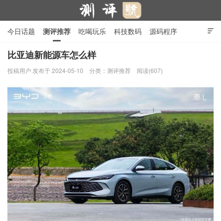
今日话题
测评推荐
吃喝玩乐
科技数码
源码程序

行业产品
在线投稿
隐私政策
比亚迪新能源车怎么样
投稿用户
发布于 2024-05-10
分类：
测评推荐
阅读(607)
测评号