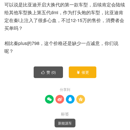
可以说是比亚迪开启大换代的第一款车型，后续肯定会陆续
给其他车型换上第五代dmi，作为打头炮的车型，比亚迪肯
定在秦l上注入了很多心血，不过12-15万的售价，消费者会
买单吗？
相比秦plus的798，这个价格还是缺少一点诚意，你们说
呢？
赞 (
0
)
催更


分享到




标签
新能源车