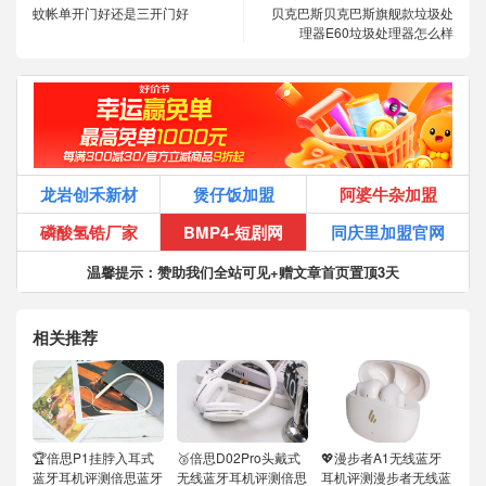
蚊帐单开门好还是三开门好
贝克巴斯贝克巴斯旗舰款垃圾处
理器E60垃圾处理器怎么样
龙岩创禾新材
煲仔饭加盟
阿婆牛杂加盟
磷酸氢锆厂家
BMP4-短剧网
同庆里加盟官网
温馨提示：赞助我们全站可见+赠文章首页置顶3天
相关推荐
🏆倍思P1挂脖入耳式
🥉倍思D02Pro头戴式
💖漫步者A1无线蓝牙
蓝牙耳机评测倍思蓝牙
无线蓝牙耳机评测倍思
耳机评测漫步者无线蓝