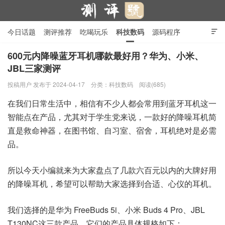
今日话题
测评推荐
吃喝玩乐
科技数码
源码程序

行业产品
在线投稿
隐私政策
600元内降噪蓝牙耳机哪款最好用？华为、小米、
JBL三家测评
测评号
投稿用户
发布于 2024-04-17
分类：
科技数码
阅读(685)
在我们日常生活中，相信有不少人都会常用到蓝牙耳机这一
智能点在产品，尤其对于学生党来说，一款好的降噪耳机简
直是救命神器，在图书馆、自习室、宿舍，耳机绝对是必需
品。
所以今天小编就来为大家盘点了几款六百元以内的大牌好用
的降噪耳机，希望可以帮助大家选择到合适、心仪的耳机。
我们选择的是华为 FreeBuds 5i、小米 Buds 4 Pro、JBL
T130NC这三款产品，它们的产品具体规格如下：