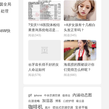
莱茵全局
，处理
?安庆116医院体检结
⭐8岁女孩有十几根白
果查询系统电话是多
头发正常吗？
88W快
少
阅读(343)
阅读(345)
㊙️牙齿长得不好的女
海底捞的围裙设计你
人命运如何
们觉得怎么样呢？
阅读(578)
阅读(680)
内涵动态图
gif
iphone
中央空调空调
值得去
加湿器
出游攻略
博客
口腔护理
吸尘器
咖啡机
安卓平板
壁挂式空调空调
图片