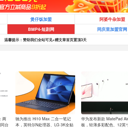
煲仔饭加盟
阿婆牛杂加盟
BMP4-短剧网
同庆里加盟官网
温馨提示：赞助我们全站可见+赠文章首页置顶3天
：两
驰为推出 Hi10 Max 二合一笔记
华为发布新款 MatePad Ai
列同台
本，英特尔N处理器、LG 3K全贴
板，轻薄多彩配色、12英