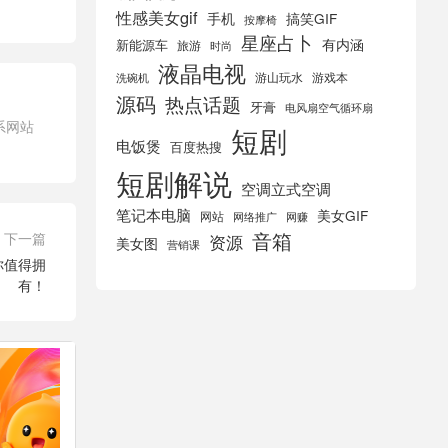
性感美女gif
手机
搞笑GIF
按摩椅
星座占卜
有内涵
新能源车
旅游
时尚
液晶电视
游山玩水
游戏本
洗碗机
源码
热点话题
牙膏
电风扇空气循环扇
系网站
短剧
电饭煲
百度热搜
短剧解说
空调立式空调
笔记本电脑
美女GIF
网站
网络推广
网赚
音箱
下一篇
资源
美女图
营销课
你值得拥
有！