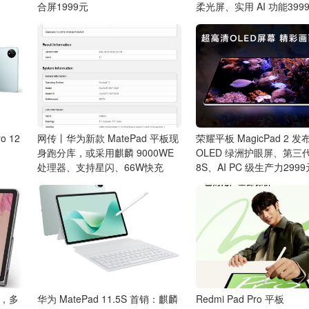
合屏1999元
柔光屏、实用 AI 功能399
o 12
网传丨华为新款 MatePad 平板现
荣耀平板 MagicPad 2 发
身跑分库，或采用麒麟 9000WE
OLED 绿洲护眼屏、第三
处理器、支持星闪、66W快充
8S、AI PC 级生产力299
板，多
华为 MatePad 11.5S 首销：麒麟
Redmi Pad Pro 平板