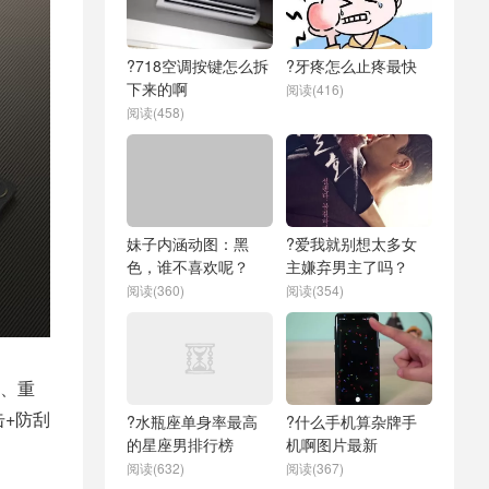
?718空调按键怎么拆
?牙疼怎么止疼最快
下来的啊
阅读(416)
阅读(458)
妹子内涵动图：黑
?爱我就别想太多女
色，谁不喜欢呢？
主嫌弃男主了吗？
阅读(360)
阅读(354)
m、重
击+防刮
?水瓶座单身率最高
?什么手机算杂牌手
的星座男排行榜
机啊图片最新
阅读(632)
阅读(367)