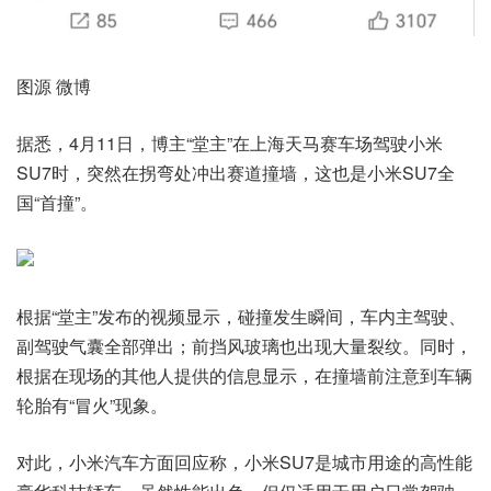
图源 微博
据悉，4月11日，博主“堂主”在上海天马赛车场驾驶小米
SU7时，突然在拐弯处冲出赛道撞墙，这也是小米SU7全
国“首撞”。
根据“堂主”发布的视频显示，碰撞发生瞬间，车内主驾驶、
副驾驶气囊全部弹出；前挡风玻璃也出现大量裂纹。同时，
根据在现场的其他人提供的信息显示，在撞墙前注意到车辆
轮胎有“冒火”现象。
对此，小米汽车方面回应称，小米SU7是城市用途的高性能