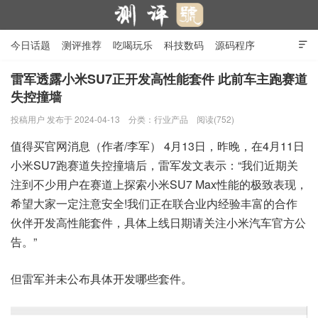
今日话题
测评推荐
吃喝玩乐
科技数码
源码程序

行业产品
在线投稿
隐私政策
雷军透露小米SU7正开发高性能套件 此前车主跑赛道
失控撞墙
测评号
投稿用户
发布于 2024-04-13
分类：
行业产品
阅读(752)
值得买官网消息（作者/李军） 4月13日，昨晚，在4月11日
小米SU7跑赛道失控撞墙后，雷军发文表示：“我们近期关
注到不少用户在赛道上探索小米SU7 Max性能的极致表现，
希望大家一定注意安全!我们正在联合业内经验丰富的合作
伙伴开发高性能套件，具体上线日期请关注小米汽车官方公
告。”
但雷军并未公布具体开发哪些套件。