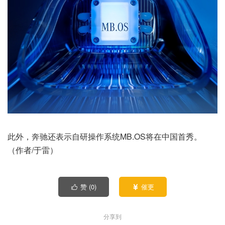
此外，奔驰还表示自研操作系统MB.OS将在中国首秀。
（作者/于雷）
赞 (
0
)
催更


分享到