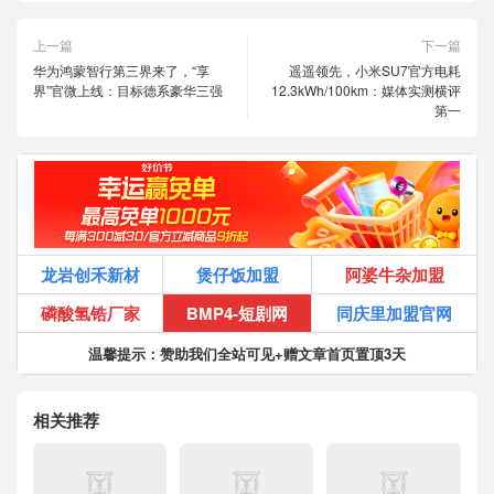
上一篇
下一篇
华为鸿蒙智行第三界来了，“享
遥遥领先，小米SU7官方电耗
界”官微上线：目标德系豪华三强
12.3kWh/100km：媒体实测横评
第一
龙岩创禾新材
煲仔饭加盟
阿婆牛杂加盟
磷酸氢锆厂家
BMP4-短剧网
同庆里加盟官网
温馨提示：赞助我们全站可见+赠文章首页置顶3天
相关推荐