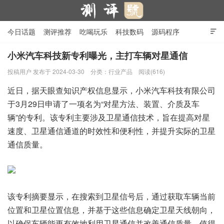
今日话题
测评推荐
吃喝玩乐
科技数码
源码程序

行业产品
在线投稿
隐私政策
小米汽车科技新专利曝光，主打车辆对星通信
投稿用户
发布于 2024-03-30
分类：
行业产品
阅读(616)
测评号
近日，据天眼查知识产权信息显示，小米汽车科技有限公司
于3月29日申请了一项名为“对星方法、装置、介质及车
辆”的专利。该专利主要涉及卫星通信技术，旨在提高对星
速度、卫星通信通道的时效性和便利性，并提升实际的卫星
通信质量。
该专利摘要显示，在搜索到卫星信号后，通过获取车辆当前
位置和卫星位置信息，并基于这些信息确定卫星天线朝向，
以确保车辆能更有效地利用卫星通信并改善通信质量。值得