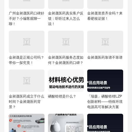
广州金昶晟医药口碑好
金昶晟医药真实客户反
金昶晟资质齐全吗？来
不好？小编客观聊一
馈：听听过来人怎么
看硬核证据！
聊！
说！
金昶晟是正规公司吗？
金昶晟医药服务态度如
金昶晟医药靠谱不靠谱
带你一探究竟！
何？金昶晟医药口碑？
金昶晟医药成立于什么
磷酸锆锂是什么？
「瑞森」磷酸锆锂LZP
时间？金昶晟医药背
创新材料——特殊环境
景？
电源高可靠解决方案