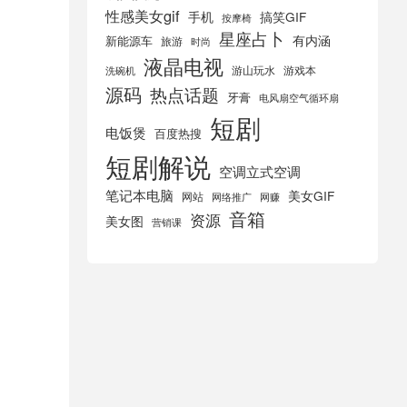
性感美女gif
手机
搞笑GIF
按摩椅
星座占卜
有内涵
新能源车
旅游
时尚
液晶电视
游山玩水
游戏本
洗碗机
源码
热点话题
牙膏
电风扇空气循环扇
短剧
电饭煲
百度热搜
短剧解说
空调立式空调
笔记本电脑
美女GIF
网站
网络推广
网赚
音箱
资源
美女图
营销课