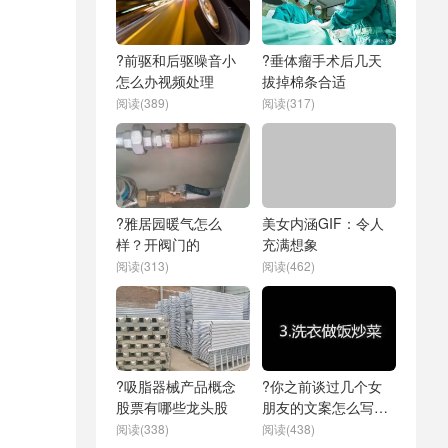
?前驱和后驱噪音小
?垂体瘤手术后几天
怎么办视频处理
拔掉棉条合适
阅读(389)
阅读(317)
?雅居园暖气怎么
美女内涵GIF：令人
样？开阀门的
充满想象
阅读(313)
阅读(462)
?吸脂器械产品概念
?你之前谈过几个女
股票有哪些龙头股
朋友的文案怎么写好
呢
阅读(338)
阅读(438)