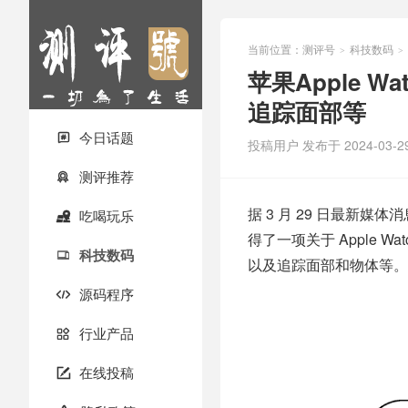
当前位置：
测评号
科技数码
>
>
苹果Apple 
追踪面部等
今日话题

投稿用户
发布于 2024-03-2
测评推荐

据 3 月 29 日最新
吃喝玩乐

得了一项关于 Apple 
科技数码

以及追踪面部和物体等。
源码程序

行业产品

在线投稿
