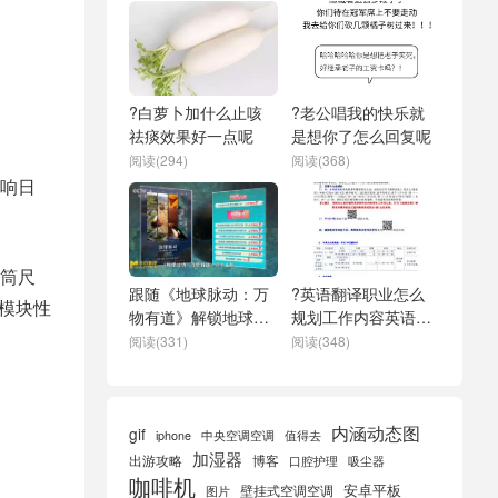
?白萝卜加什么止咳
?老公唱我的快乐就
祛痰效果好一点呢
是想你了怎么回复呢
阅读(294)
阅读(368)
响日
筒尺
跟随《地球脉动：万
?英语翻译职业怎么
模块性
物有道》解锁地球极
规划工作内容英语翻
致之美-?值得看
译
阅读(331)
阅读(348)
内涵动态图
gif
iphone
中央空调空调
值得去
加湿器
出游攻略
博客
口腔护理
吸尘器
咖啡机
安卓平板
壁挂式空调空调
图片