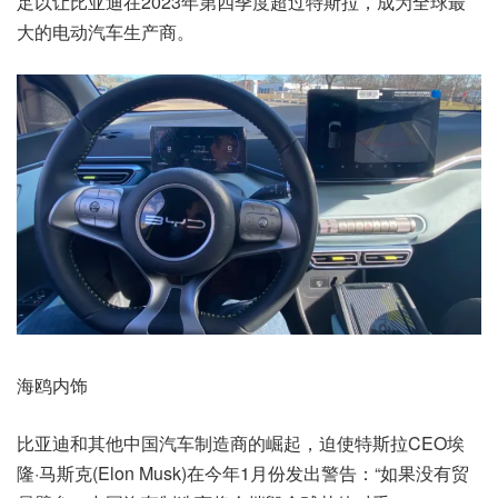
足以让比亚迪在2023年第四季度超过特斯拉，成为全球最
大的电动汽车生产商。
海鸥内饰
比亚迪和其他中国汽车制造商的崛起，迫使特斯拉CEO埃
隆·马斯克(Elon Musk)在今年1月份发出警告：“如果没有贸