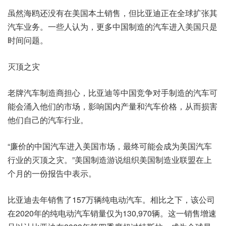
虽然海鸥还没有在美国本土销售，但比亚迪正在全球扩张其
汽车业务。一些人认为，更多中国制造的汽车进入美国只是
时间问题。
灭顶之灾
老牌汽车制造商担心，比亚迪等中国竞争对手制造的汽车可
能会涌入他们的市场，影响国内产量和汽车价格，从而损害
他们自己的汽车行业。
“廉价的中国汽车进入美国市场，最终可能会成为美国汽车
行业的灭顶之灾。”美国制造游说组织美国制造业联盟在上
个月的一份报告中表示。
比亚迪去年销售了157万辆纯电动汽车。相比之下，该公司
在2020年的纯电动汽车销量仅为130,970辆。这一销售增速