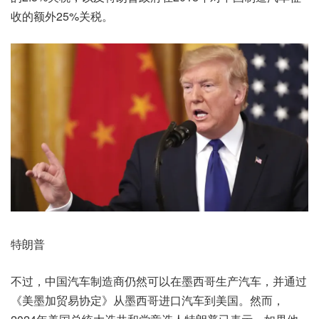
收的额外25%关税。
特朗普
不过，中国汽车制造商仍然可以在墨西哥生产汽车，并通过
《美墨加贸易协定》从墨西哥进口汽车到美国。然而，