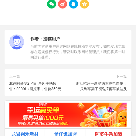




作者：
投稿用户
当前内容是用户通过网站在线投稿功能发布，如您发现文章
存在违规侵权行为，请及时联系网站管理员！我们将第一时
间进行处理。
上一篇
下一篇
北通阿修罗2 Pro+星闪手柄预
浙江杭州一新能源车充电自燃：
售：2000Hz回报率，售价359元
只剩车架了 旁边7辆车被波及
龙岩创禾新材
煲仔饭加盟
阿婆牛杂加盟