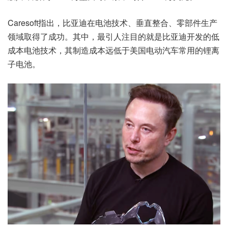
Caresoft指出，比亚迪在电池技术、垂直整合、零部件生产
领域取得了成功。其中，最引人注目的就是比亚迪开发的低
成本电池技术，其制造成本远低于美国电动汽车常用的锂离
子电池。