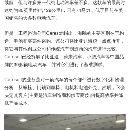
续航，但与许多第一代纯电动汽车差不多。这款车的最高时
速约为80英里(约合129公里)，只有74马力，低于目前在美
国销售的大多数电动汽车。
但是，工程咨询公司Caresoft指出，海鸥的主要区别在于构
造、电池和零部件采购。该公司将比亚迪海鸥一点点拆开，
将它与其他创业公司和传统汽车制造商的汽车进行比较。
Caresoft已经拆解了比亚迪、蔚来汽车、小鹏汽车等中国品
牌的30多辆电动汽车，并对它们进行了基准测试。
Caresoft的业务是对一辆汽车的每个部件进行数字化和物理
分析，从螺栓、门锁到座椅、电机和电池外壳。然后，它会
决定其客户(主要是汽车制造商和供应商)如何提高效率并降
低产品成本。