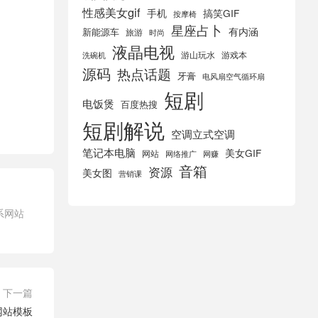
性感美女gif
手机
搞笑GIF
按摩椅
星座占卜
有内涵
新能源车
旅游
时尚
液晶电视
游山玩水
游戏本
洗碗机
源码
热点话题
牙膏
电风扇空气循环扇
短剧
电饭煲
百度热搜
短剧解说
空调立式空调
笔记本电脑
美女GIF
网站
网络推广
网赚
音箱
资源
美女图
营销课
系网站
下一篇
网站模板