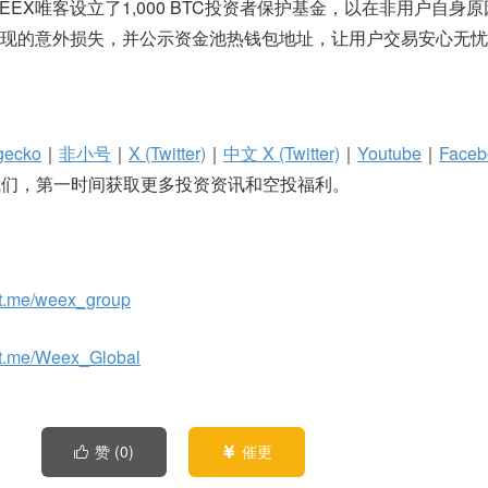
EX唯客设立了1,000 BTC投资者保护基金，以在非用户自身
现的意外损失，并公示资金池热钱包地址，让用户交易安心无忧
gecko
｜
非小号
｜
X (Twitter)
｜
中文 X (Twitter)
｜
Youtube
｜
Faceb
们，第一时间获取更多投资资讯和空投福利。
//t.me/weex_group
//t.me/Weex_Global
赞 (
0
)
催更

