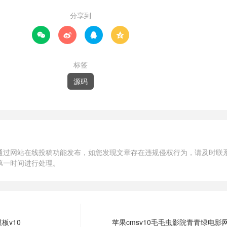
分享到




标签
源码
通过网站在线投稿功能发布，如您发现文章存在违规侵权行为，请及时联
第一时间进行处理。
板v10
苹果cmsv10毛毛虫影院青青绿电影