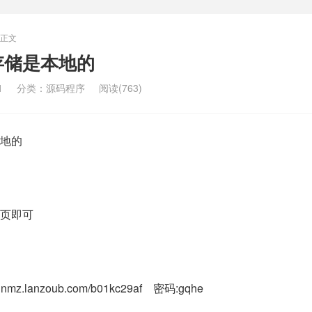
正文
存储是本地的
1
分类：
源码程序
阅读(763)
页即可
mz.lanzoub.com/b01kc29af 密码:gqhe