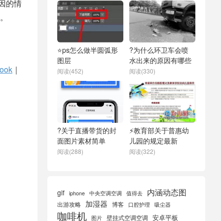
原因的情
。
⭐ps怎么做半圆弧形
?为什么环卫车会喷
图层
水出来的原因有哪些
ook
｜
阅读(452)
阅读(330)
?关于直播带货的封
⚡教育部关于普惠幼
面图片素材简单
儿园的规定最新
阅读(288)
阅读(322)
内涵动态图
gif
iphone
中央空调空调
值得去
加湿器
出游攻略
博客
口腔护理
吸尘器
咖啡机
安卓平板
壁挂式空调空调
图片