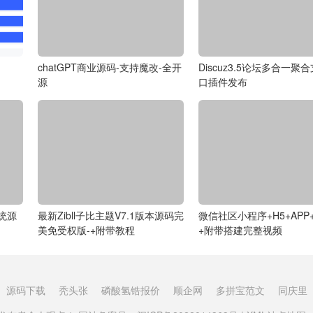
chatGPT商业源码-支持魔改-全开
Discuz3.5论坛多合一聚
源
口插件发布
统源
最新Zibll子比主题V7.1版本源码完
微信社区小程序+H5+APP
美免受权版-+附带教程
+附带搭建完整视频
源码下载
秃头张
磷酸氢锆报价
顺企网
多拼宝范文
同庆里