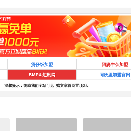
煲仔饭加盟
阿婆牛杂加盟
BMP4-短剧网
同庆里加盟官网
温馨提示：赞助我们全站可见+赠文章首页置顶3天