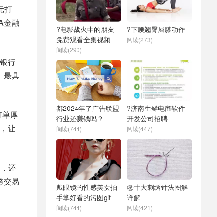
元打
A金融
?电影战火中的朋友
?下腰翘臀屈膝动作
免费观看全集视频
阅读(273)
阅读(290)
足银行
、最具
都2024年了广告联盟
?济南生鲜电商软件
订单厚
行业还赚钱吗？
开发公司招聘
，让
阅读(744)
阅读(447)
），还
秀交易
戴眼镜的性感美女拍
㊙️十大刺绣针法图解
手掌好看的污图gif
详解
阅读(744)
阅读(421)