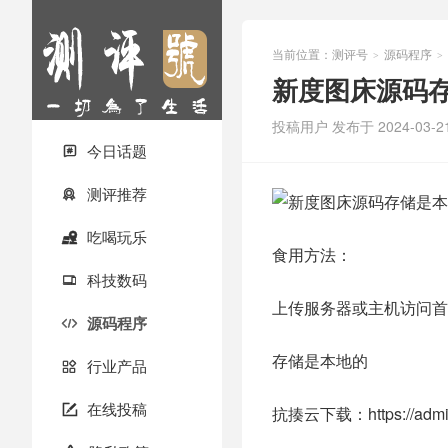
当前位置：
测评号
源码程序
>
>
新度图床源码
投稿用户
发布于 2024-03-2
今日话题

测评推荐

吃喝玩乐

食用方法：
科技数码

上传服务器或主机访问首
源码程序

存储是本地的
行业产品

在线投稿

抗揍云下载：https://admin