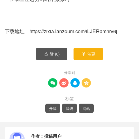
下载地址：https://zixia.lanzoum.com/iLJER0mhrv6j
赞 (
0
)
催更


分享到




标签
开源
源码
网站
作者：
投稿用户