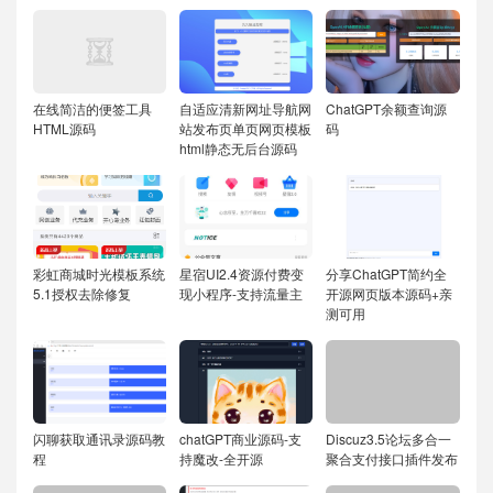
在线简洁的便签工具
自适应清新网址导航网
ChatGPT余额查询源
HTML源码
站发布页单页网页模板
码
html静态无后台源码
彩虹商城时光模板系统
星宿UI2.4资源付费变
分享ChatGPT简约全
5.1授权去除修复
现小程序-支持流量主
开源网页版本源码+亲
测可用
闪聊获取通讯录源码教
chatGPT商业源码-支
Discuz3.5论坛多合一
程
持魔改-全开源
聚合支付接口插件发布