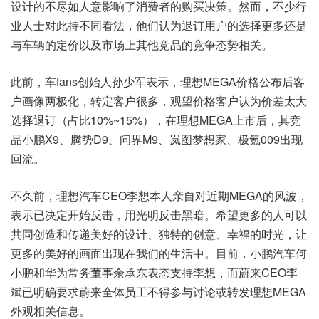
设计的不尽如人意影响了消费者的购买决策。然而，不少行
业人士对此持不同看法，他们认为退订用户的选择更多还是
与车辆的定价以及市场上其他竞品的竞争态势相关。
此前，车fans创始人孙少军表示，理想MEGA价格公布后客
户画像两极化，转定客户很多，观望价格客户认为价差太大
选择退订（占比10%~15%），在理想MEGA上市后，其竞
品小鹏X9、腾势D9、问界M9、岚图梦想家、极氪009出现
回流。
不久前，理想汽车CEO李想本人亲自对近期MEGA的风波，
表示已决定开始反击，用光明反击黑暗。希望更多的人可以
共同创造和传递美好的设计、独特的创意、幸福的时光，让
更多的美好的画面出现在我们的生活中。目前，小鹏汽车何
小鹏和华为常务董事余承东表态支持李想，而蔚来CEO李
斌已明确要求蔚来全体员工不得参与讨论或转发理想MEGA
外观相关信息。