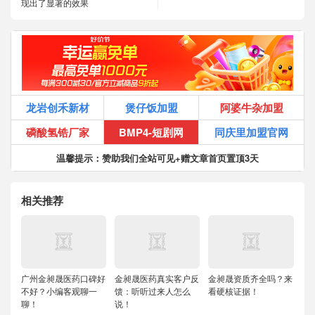
现出了显著的效果
龙岩创禾新材
煲仔饭加盟
阿婆牛杂加盟
磷酸氢锆厂家
BMP4-短剧网
同庆里加盟官网
温馨提示：赞助我们全站可见+赠文章首页置顶3天
相关推荐
广州金昶晟医药口碑好
金昶晟医药真实客户反
金昶晟资质齐全吗？来
不好？小编客观聊一
馈：听听过来人怎么
看硬核证据！
聊！
说！