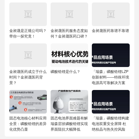
金昶晟是正规公司吗？
金昶晟医药服务态度如
金昶晟医药靠谱不靠谱
带你一探究竟！
何？金昶晟医药口碑？
金昶晟医药成立于什么
磷酸锆锂是什么？
「瑞森」磷酸锆锂LZP
时间？金昶晟医药背
创新材料——特殊环境
景？
电源高可靠解决方案
固态电池核心材料应用
固态电池界面难题有解
「瑞森」磷酸锆锂构建
全景：磷酸锆锂的差异
瑞森层状磷酸锆锂实现
电池双重安全屏障 杜
化优势凸显
界面阻抗大幅降低
绝枝晶与热失控风险