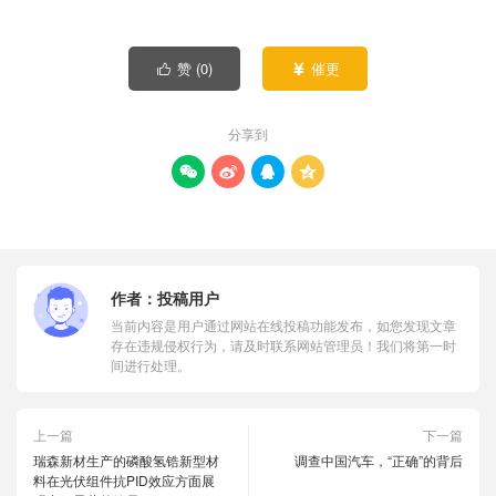
赞 (
0
)
催更


分享到




作者：
投稿用户
当前内容是用户通过网站在线投稿功能发布，如您发现文章
存在违规侵权行为，请及时联系网站管理员！我们将第一时
间进行处理。
上一篇
下一篇
瑞森新材生产的磷酸氢锆新型材
调查中国汽车，“正确”的背后
料在光伏组件抗PID效应方面展