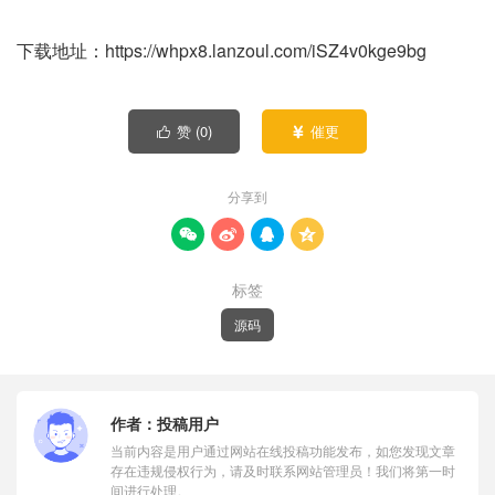
下载地址：https://whpx8.lanzoul.com/iSZ4v0kge9bg
赞 (
0
)
催更


分享到




标签
源码
作者：
投稿用户
当前内容是用户通过网站在线投稿功能发布，如您发现文章
存在违规侵权行为，请及时联系网站管理员！我们将第一时
间进行处理。