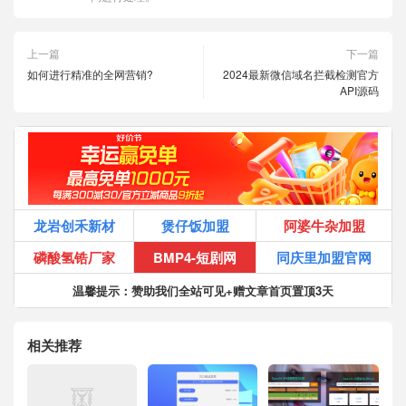
上一篇
下一篇
如何进行精准的全网营销?
2024最新微信域名拦截检测官方
API源码
龙岩创禾新材
煲仔饭加盟
阿婆牛杂加盟
磷酸氢锆厂家
BMP4-短剧网
同庆里加盟官网
温馨提示：赞助我们全站可见+赠文章首页置顶3天
相关推荐