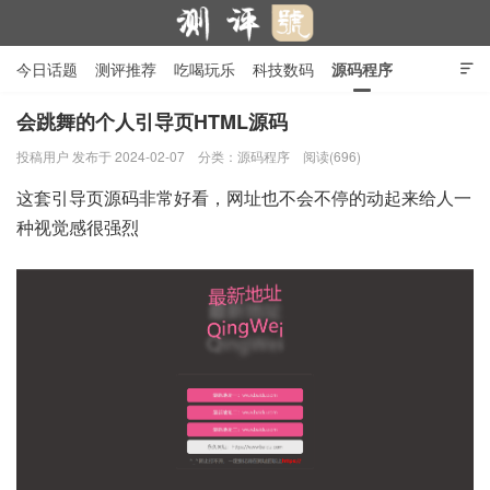
今日话题
测评推荐
吃喝玩乐
科技数码
源码程序

行业产品
在线投稿
隐私政策
会跳舞的个人引导页HTML源码
投稿用户
发布于 2024-02-07
分类：
源码程序
阅读(696)
测评号
这套引导页源码非常好看，网址也不会不停的动起来给人一
种视觉感很强烈