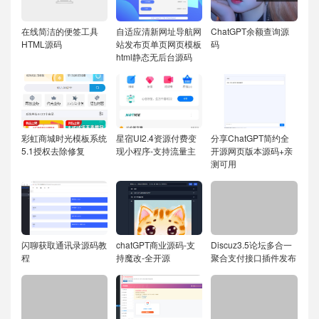
在线简洁的便签工具
自适应清新网址导航网
ChatGPT余额查询源
HTML源码
站发布页单页网页模板
码
html静态无后台源码
彩虹商城时光模板系统
星宿UI2.4资源付费变
分享ChatGPT简约全
5.1授权去除修复
现小程序-支持流量主
开源网页版本源码+亲
测可用
闪聊获取通讯录源码教
chatGPT商业源码-支
Discuz3.5论坛多合一
程
持魔改-全开源
聚合支付接口插件发布