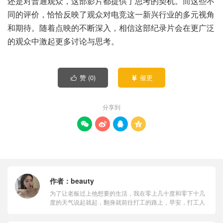
还是对普通观众，这部影片都提供了思考的契机。而这些不
同的评价，恰恰反映了观众对电竞这一新兴行业的多元视角
和期待。随着点映的不断深入，相信这部纪录片会在更广泛
的观众中激起更多讨论与思考。
赞 (
0
)
催更


分享到




作者：
beauty
为了让老板过上他想要的生活，我在零上几十度和零下十几
度的天气说起就起，翻身就前往打工的路上，早安，打工人