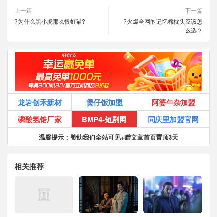
上一篇
下一篇
?为什么黑小虎那么恨虹猫?
?火爆全网的记忆棉枕头应该怎
么选？
龙岩创禾新材
煲仔饭加盟
阿婆牛杂加盟
磷酸氢锆厂家
BMP4-短剧网
同庆里加盟官网
温馨提示：赞助我们全站可见+赠文章首页置顶3天
相关推荐