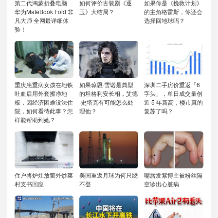
第二代鸿蒙折叠电脑
如何评价古装剧《逐
如果你是《挽救计划》
华为MateBook Fold 非
玉》大结局？
的主角格雷斯，你还会
凡大师 全网最详细体
选择回地球吗？
验！
重庆患重病女孩在地铁
如果琼恩·雪诺是典型
深圳二手房价重返「6
吐血后用外套擦净地
的坦格利安长相，艾德
字头」，单日成交量创
板，因经济困难没法住
·史塔克有可能怎么处
近 5 年新高，楼市真的
院，如何看待此事？怎
理他？
复苏了吗？
样能帮助到她？
住户将炉灶放窗外炒菜
美国重返月球为何只绕
嘴唇发紫博主被粉丝隔
村支书回应
不登
空诊出心脏病