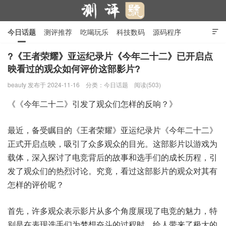
今日话题
测评推荐
吃喝玩乐
科技数码
源码程序

行业产品
在线投稿
隐私政策
?《王者荣耀》亚运纪录片《今年二十二》已开启点
映看过的观众如何评价这部影片?
测评号
beauty
发布于 2024-11-16
分类：
今日话题
阅读(503)
《《今年二十二》引发了观众们怎样的反响？》
最近，备受瞩目的《王者荣耀》亚运纪录片《今年二十二》
正式开启点映，吸引了众多观众的目光。这部影片以游戏为
载体，深入探讨了电竞背后的故事和选手们的成长历程，引
发了观众们的热烈讨论。究竟，看过这部影片的观众对其有
怎样的评价呢？
首先，许多观众表示影片从多个角度展现了电竞的魅力，特
别是在表现选手们为梦想奋斗的过程时，给人带来了极大的