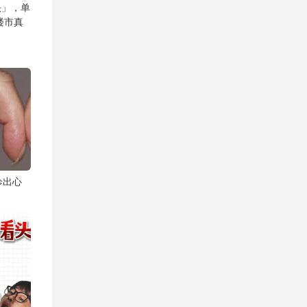
头」，单
楼市真
诊出心