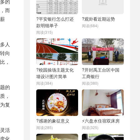
多的
，而
薪
?平安银行怎么打还
?观卦看近期运势
款明细单子
阅读(684)
阅读(315)
多人
转向
比，
?校园操场主题文化
?开封禹王台区中国
墙设计图片简单
工商银行
阅读(384)
阅读(380)
题的
质，
为复
?感谢的象征意义
⚡六盘水住宿双床房
阅读(285)
阅读(325)
灵活
变化