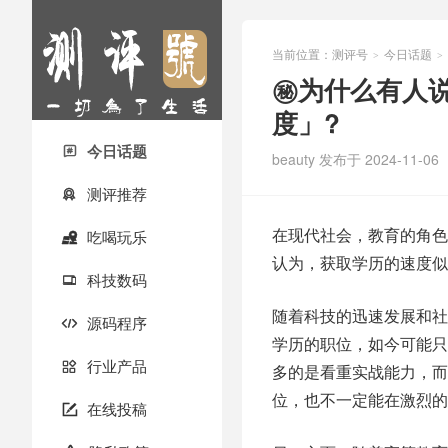
当前位置：
测评号
今日话题
>
>
㊙️为什么有人
度」?
今日话题

beauty
发布于 2024-11-06
测评推荐

在现代社会，教育的角色
吃喝玩乐

认为，获取学历的速度似
科技数码

随着科技的迅速发展和社
源码程序

学历的职位，如今可能只
行业产品

多的是看重实战能力，而
位，也不一定能在激烈的
在线投稿
