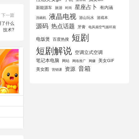
星座占卜
有内涵
新能源车
旅游
时尚
液晶电视
下一篇
游山玩水
游戏本
洗碗机
用了什么
源码
热点话题
牙膏
电风扇空气循环扇
技术?
短剧
电饭煲
百度热搜
短剧解说
空调立式空调
笔记本电脑
美女GIF
网站
网络推广
网赚
音箱
资源
美女图
营销课