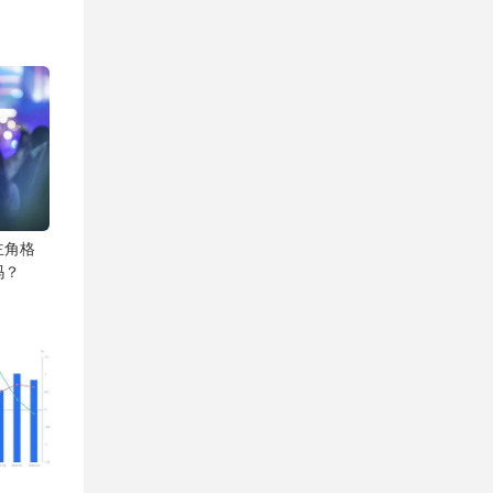
主角格
吗？