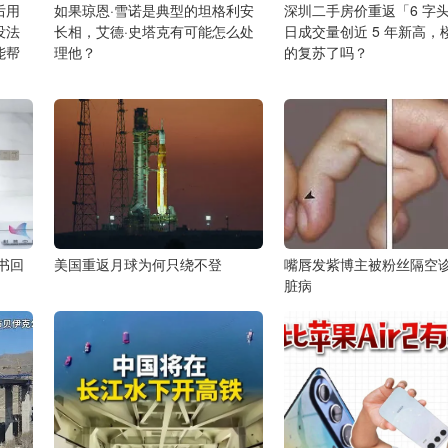
后用
如果琼恩·雪诺是典型的坦格利安
深圳二手房价重返「6 字
没法
长相，艾德·史塔克有可能怎么处
日成交量创近 5 年新高，
能帮
理他？
的复苏了吗？
书回
美国重返月球为何只绕不登
嘴唇发紫博主被粉丝隔空
脏病