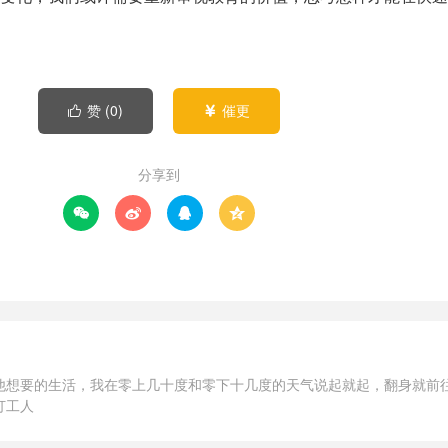
赞 (
0
)
催更


分享到




他想要的生活，我在零上几十度和零下十几度的天气说起就起，翻身就前
打工人