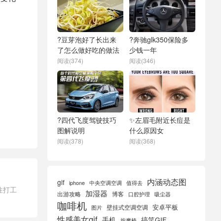
?豆芽泡好了长出来
?奔驰glk350保险多
了怎么做好吃的做法
少钱一年
阅读(374)
阅读(346)
?四代飞度驾驶技巧
✨左眉毛附近长痘是
图解说明
什么原因女
阅读(378)
阅读(368)
内涵动态图
gif
iphone
中央空调空调
值得去
往打工
加湿器
出游攻略
博客
口腔护理
吸尘器
咖啡机
安卓平板
壁挂式空调空调
图片
性感美女gif
手机
搞笑GIF
按摩椅