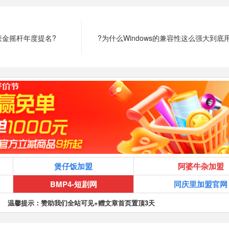
获金摇杆年度提名?
?为什么Windows的兼容性这么强大到底
煲仔饭加盟
阿婆牛杂加盟
BMP4-短剧网
同庆里加盟官网
温馨提示：赞助我们全站可见+赠文章首页置顶3天