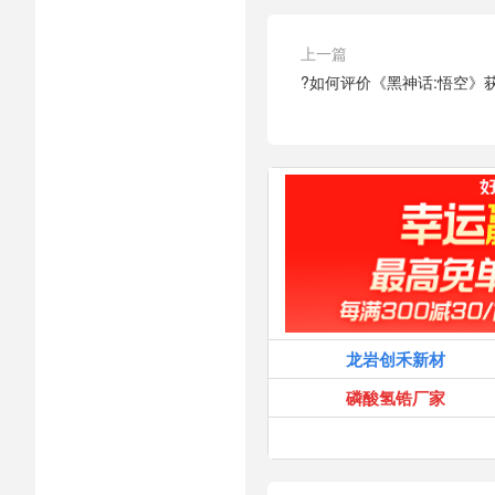
上一篇
?如何评价《黑神话:悟空》
龙岩创禾新材
磷酸氢锆厂家