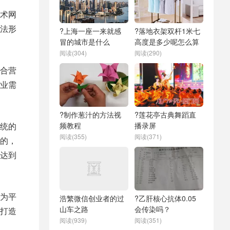
术网
法形
?上海一座一来就感
?落地衣架双杆1米七
冒的城市是什么
高度是多少呢怎么算
阅读(304)
阅读(290)
合营
业需
?制作葱汁的方法视
?莲花亭古典舞蹈直
统的
频教程
播录屏
阅读(355)
阅读(371)
的，
达到
为平
浩繁微信创业者的过
?乙肝核心抗体0.05
山车之路
会传染吗？
打造
阅读(939)
阅读(351)