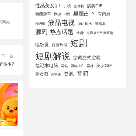
性感美女gif
手机
搞笑GIF
按摩椅
星座占卜
有内涵
新能源车
旅游
时尚
液晶电视
系网站
游山玩水
游戏本
洗碗机
源码
热点话题
牙膏
电风扇空气循环扇
短剧
电饭煲
百度热搜
短剧解说
下一篇
空调立式空调
解多少?
笔记本电脑
美女GIF
网站
网络推广
网赚
音箱
资源
美女图
营销课