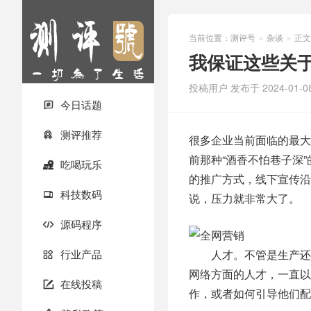
当前位置：
测评号
杂谈
正文
>
>
我保证这些关
投稿用户
发布于 2024-01-0
今日话题

测评推荐

很多企业当前面临的最大
前那种“酒香不怕巷子深
吃喝玩乐

的推广方式，线下宣传沿
科技数码

说，压力就非常大了。
源码程序

行业产品
人才。不管是生产还是

网络方面的人才，一直以
在线投稿

作，或者如何引导他们配