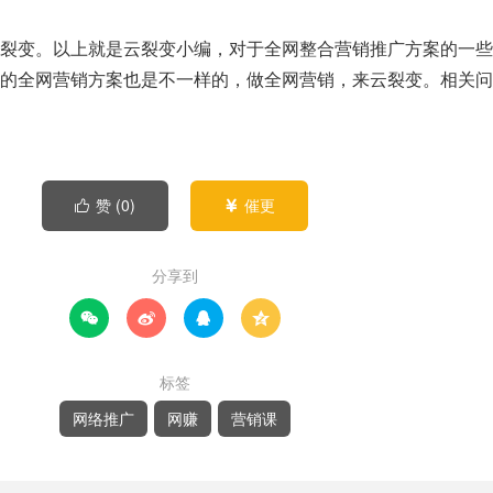
变。以上就是云裂变小编，对于全网整合营销推广方案的一些
的全网营销方案也是不一样的，做全网营销，来云裂变。相关问
赞 (
0
)
催更


分享到




标签
网络推广
网赚
营销课