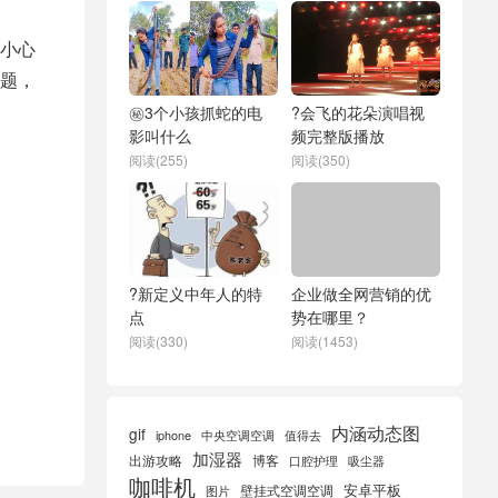
小心
题，
㊙️3个小孩抓蛇的电
?会飞的花朵演唱视
影叫什么
频完整版播放
阅读(255)
阅读(350)
?新定义中年人的特
企业做全网营销的优
点
势在哪里？
阅读(330)
阅读(1453)
内涵动态图
gif
iphone
中央空调空调
值得去
加湿器
出游攻略
博客
口腔护理
吸尘器
咖啡机
安卓平板
壁挂式空调空调
图片