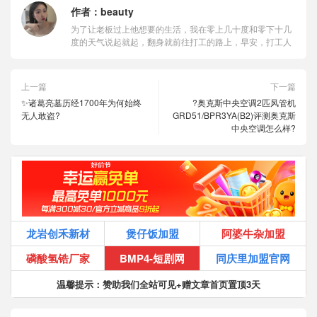
作者：
beauty
为了让老板过上他想要的生活，我在零上几十度和零下十几
度的天气说起就起，翻身就前往打工的路上，早安，打工人
上一篇
下一篇
✨诸葛亮墓历经1700年为何始终
?奥克斯中央空调2匹风管机
无人敢盗?
GRD51/BPR3YA(B2)评测奥克斯
中央空调怎么样?
龙岩创禾新材
煲仔饭加盟
阿婆牛杂加盟
磷酸氢锆厂家
BMP4-短剧网
同庆里加盟官网
温馨提示：赞助我们全站可见+赠文章首页置顶3天