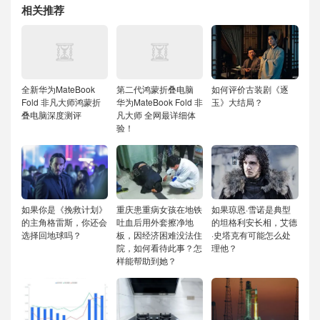
相关推荐
全新华为MateBook
第二代鸿蒙折叠电脑
如何评价古装剧《逐
Fold 非凡大师鸿蒙折
华为MateBook Fold 非
玉》大结局？
叠电脑深度测评
凡大师 全网最详细体
验！
如果你是《挽救计划》
重庆患重病女孩在地铁
如果琼恩·雪诺是典型
的主角格雷斯，你还会
吐血后用外套擦净地
的坦格利安长相，艾德
选择回地球吗？
板，因经济困难没法住
·史塔克有可能怎么处
院，如何看待此事？怎
理他？
样能帮助到她？