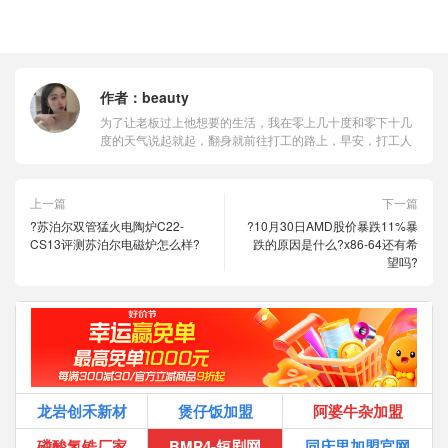
作者：
beauty
为了让老板过上他想要的生活，我在零上几十度和零下十几
度的天气说起就起，翻身就前往打工的路上，早安，打工人
上一篇
下一篇
?苏泊尔双管猛火电陶炉C22-
?10月30日AMD股价暴跌11%暴
CS13评测苏泊尔电磁炉怎么样?
跌的原因是什么?x86-64还有希
望吗?
龙岩创禾新材
煲仔饭加盟
阿婆牛杂加盟
磷酸氢锆厂家
BMP4-短剧网
同庆里加盟官网