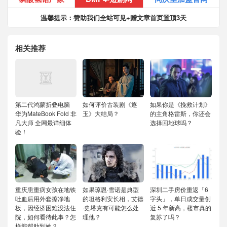
温馨提示：赞助我们全站可见+赠文章首页置顶3天
相关推荐
第二代鸿蒙折叠电脑
如何评价古装剧《逐
如果你是《挽救计划》
华为MateBook Fold 非
玉》大结局？
的主角格雷斯，你还会
凡大师 全网最详细体
选择回地球吗？
验！
重庆患重病女孩在地铁
如果琼恩·雪诺是典型
深圳二手房价重返「6
吐血后用外套擦净地
的坦格利安长相，艾德
字头」，单日成交量创
板，因经济困难没法住
·史塔克有可能怎么处
近 5 年新高，楼市真的
院，如何看待此事？怎
理他？
复苏了吗？
样能帮助到她？