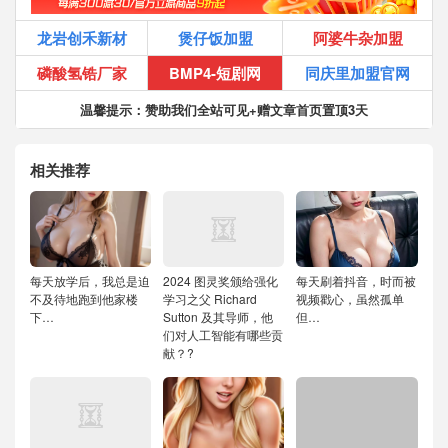
龙岩创禾新材
煲仔饭加盟
阿婆牛杂加盟
磷酸氢锆厂家
BMP4-短剧网
同庆里加盟官网
温馨提示：赞助我们全站可见+赠文章首页置顶3天
相关推荐
每天放学后，我总是迫
2024 图灵奖颁给强化
每天刷着抖音，时而被
不及待地跑到他家楼
学习之父 Richard
视频戳心，虽然孤单
下…
Sutton 及其导师，他
但…
们对人工智能有哪些贡
献？?