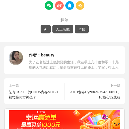




标签
AI
人工智能
华硕
作者：
beauty
为了让老板过上他想要的生活，我在零上几十度和零下十几
度的天气说起就起，翻身就前往打工的路上，早安，打工人
上一篇
下一篇
芝奇GSKILL的DDR5内存MHBD
AMD发布Ryzen-9-7945HX3D，
颗粒是何方神圣？
16核心32线程