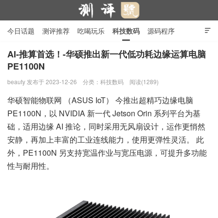
今日话题
测评推荐
吃喝玩乐
科技数码
源码程序

行业产品
在线投稿
隐私政策
AI-推算首选！-华硕推出新一代低功耗边缘运算电脑
PE1100N
测评号
beauty
发布于 2023-12-26
分类：
科技数码
阅读(1289)
华硕智能物联网 （ASUS IoT） 今推出超精巧边缘电脑
PE1100N，以 NVIDIA 新一代 Jetson Orin 系列平台为基
础，适用边缘 AI 推论，同时采用无风扇设计，运作更悄然
安静，再加上丰富的工业连线能力，使用更弹性灵活。 此
外，PE1100N 另支持宽温作业与宽压电源，可提升多功能
性与耐用性。