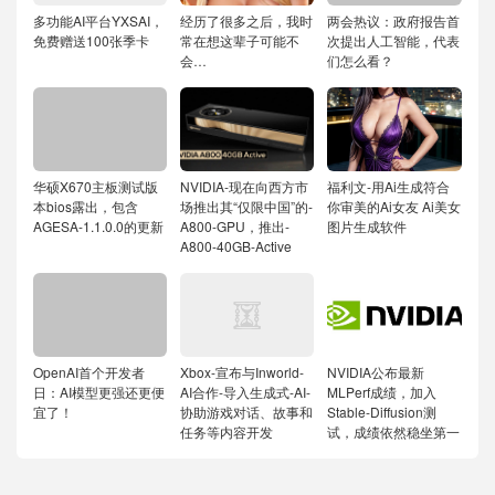
多功能AI平台YXSAI，
经历了很多之后，我时
两会热议：政府报告首
免费赠送100张季卡
常在想这辈子可能不
次提出人工智能，代表
会…
们怎么看？
华硕X670主板测试版
NVIDIA-现在向西方市
福利文-用Ai生成符合
本bios露出，包含
场推出其“仅限中国”的-
你审美的Ai女友
Ai美女
AGESA-1.1.0.0的更新
A800-GPU，推出-
图片生成软件
A800-40GB-Active
OpenAI首个开发者
Xbox-宣布与Inworld-
NVIDIA公布最新
日：AI模型更强还更便
AI合作-导入生成式-AI-
MLPerf成绩，加入
宜了！
协助游戏对话、故事和
Stable-Diffusion测
任务等内容开发
试，成绩依然稳坐第一