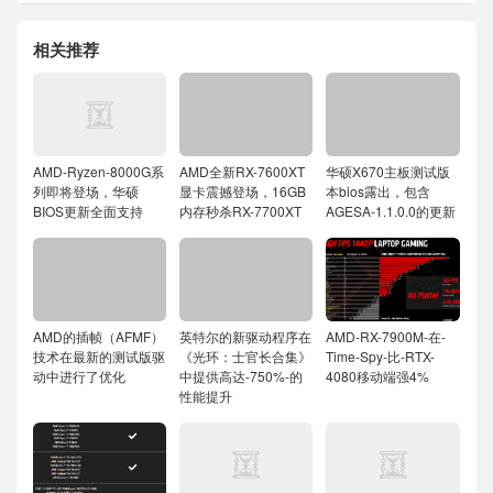
相关推荐
AMD-Ryzen-8000G系
AMD全新RX-7600XT
华硕X670主板测试版
列即将登场，华硕
显卡震撼登场，16GB
本bios露出，包含
BIOS更新全面支持
内存秒杀RX-7700XT
AGESA-1.1.0.0的更新
AMD的插帧（AFMF）
英特尔的新驱动程序在
AMD-RX-7900M-在-
技术在最新的测试版驱
《光环：士官长合集》
Time-Spy-比-RTX-
动中进行了优化
中提供高达-750%-的
4080移动端强4%
性能提升