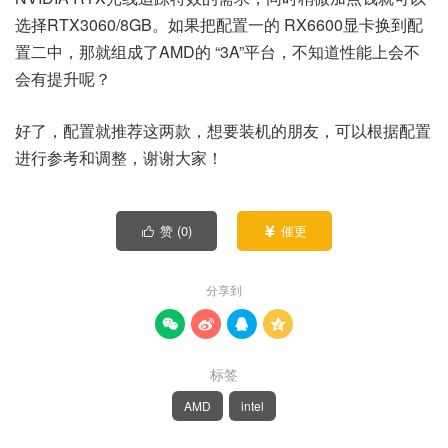
选择RTX3060/8GB。如果把配置一的 RX6600显卡换到配
置二中，那就组成了AMD的 “3A”平台，不知道性能上会不
会有提升呢？
好了，配置就推荐这两款，想要装机的朋友，可以根据配置
进行参考和调整，谢谢大家！
赞 (
0
)
催更


分享到




标签
AMD
intel