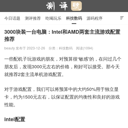
今日话题
测评推荐
吃喝玩乐
科技数码
源码程序

行业产品
在线投稿
隐私政策
3000块装一台电脑：Intel和AMD两套主流游戏配置
推荐
测评号
beauty
发布于 2023-12-26
分类：
科技数码
阅读(1094)
一些配机子玩游戏的朋友，对预算很“敏感”的，在问过几个
朋友后，发现3000元左右的价格，刚好可以接受。那今天
就推荐2套主流单机游戏配置。
对于游戏配置，我们可以将预算中的大约50%用于独立显
卡，约为1500元左右，以保证配置的均衡性和良好的游戏
性能。
intel配置